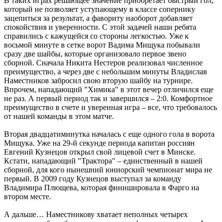
В таких играх решающее значение приобретает быстрый гол,
который не позволяет уступающему в классе сопернику
зацепиться за результат, а фавориту наоборот добавляет
спокойствия и уверенности. С этой задачей наши ребята
справились с кажущейся со стороны легкостью. Уже к
восьмой минуте в сетке ворот Вадима Мищука побывали
сразу две шайбы, которые организовало первое звено
сборной. Сначала Никита Нестеров реализовал численное
преимущество, а через две с небольшим минуты Владислав
Наместников забросил свою вторую шайбу на турнире.
Впрочем, нападающий "Химика" в этот вечер отличился еще
не раз. А первый период так и завершился – 2:0. Комфортное
преимущество в счете и уверенная игра – все, что требовалось
от нашей команды в этом матче.
Вторая двадцатиминутка началась с еще одного гола в ворота
Мищука. Уже на 29-й секунде периода капитан россиян
Евгений Кузнецов открыл свой лицевой счет в Минске.
Кстати, нападающий "Трактора" – единственный в нашей
сборной, для кого нынешний юниорский чемпионат мира не
первый. В 2009 году Кузнецов выступал за команду
Владимира Плющева, которая финишировала в Фарго на
втором месте.
А дальше… Наместникову хватает неполных четырех