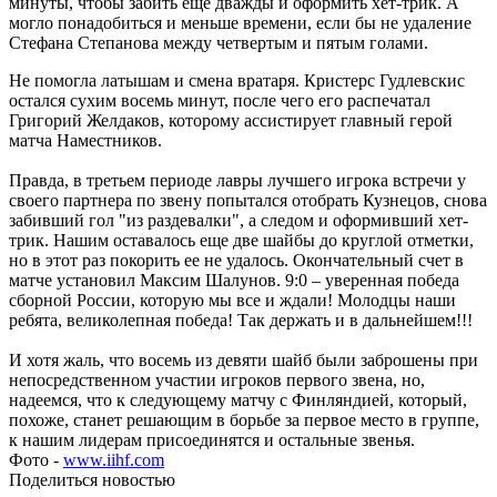
минуты, чтобы забить еще дважды и оформить хет-трик. А
могло понадобиться и меньше времени, если бы не удаление
Стефана Степанова между четвертым и пятым голами.
Не помогла латышам и смена вратаря. Кристерс Гудлевскис
остался сухим восемь минут, после чего его распечатал
Григорий Желдаков, которому ассистирует главный герой
матча Наместников.
Правда, в третьем периоде лавры лучшего игрока встречи у
своего партнера по звену попытался отобрать Кузнецов, снова
забивший гол "из раздевалки", а следом и оформивший хет-
трик. Нашим оставалось еще две шайбы до круглой отметки,
но в этот раз покорить ее не удалось. Окончательный счет в
матче установил Максим Шалунов. 9:0 – уверенная победа
сборной России, которую мы все и ждали! Молодцы наши
ребята, великолепная победа! Так держать и в дальнейшем!!!
И хотя жаль, что восемь из девяти шайб были заброшены при
непосредственном участии игроков первого звена, но,
надеемся, что к следующему матчу с Финляндией, который,
похоже, станет решающим в борьбе за первое место в группе,
к нашим лидерам присоединятся и остальные звенья.
Фото -
www.iihf.com
Поделиться новостью