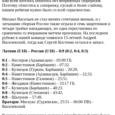
нам всем хотелось обойтись без неприятных сюрпризов.
Поэтому отнестись к сопернику, пускай и более слабому,
нашим ребятам нужно было со всей серьезностью.
Михаил Васильев не стал менять сочетания звеньев, и с
латышами сборная России также играла в семь защитников и
четыре тройки нападающих, но одна перестановка по
сравнению со вчерашним матчем произошла. На последнем
рубеже в нашей команде появился 15-летний Андрей
Василевский, тогда как Сергей Костенко остался в запасе.
Латвия (U18) – Россия (U18) – 0:9 (0:2, 0:4, 0:3)
0:1
– Нестеров (Арзамасцев) – 05:09 ГБ.
0:2
– Наместников (Барбашев) – 07:32.
0:3
– Кузнецов (Гуркин, Барбашев) – 20:29.
0:4
– Наместников (Арзамасцев, Барбашев) – 22:33.
0:5
– Наместников (Галимов) – 25:51.
0:6
– Желдаков (Наместников) – 33:17 ГБ.
0:7
– Кузнецов (Барбашев) – 40:23.
0:8
– Кузнецов (Степанов) – 43:42.
0:9
– Шалунов – 57:49.
Вратари:
Мискукс (Гудлевскис, 25:51 – 60:00 ПВ) -
Василевский.