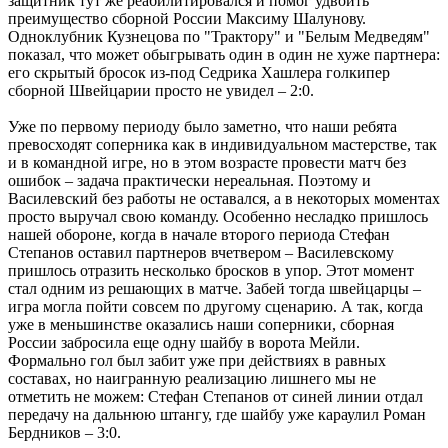
защитник тут же реабилитировался и помог удвоить
преимущество сборной России Максиму Шалунову.
Одноклубник Кузнецова по "Трактору" и "Белым Медведям"
показал, что может обыгрывать один в один не хуже партнера:
его скрытый бросок из-под Седрика Хашлера голкипер
сборной Швейцарии просто не увидел – 2:0.
Уже по первому периоду было заметно, что наши ребята
превосходят соперника как в индивидуальном мастерстве, так
и в командной игре, но в этом возрасте провести матч без
ошибок – задача практически нереальная. Поэтому и
Василевский без работы не оставался, а в некоторых моментах
просто выручал свою команду. Особенно несладко пришлось
нашей обороне, когда в начале второго периода Стефан
Степанов оставил партнеров вчетвером – Василевскому
пришлось отразить несколько бросков в упор. Этот момент
стал одним из решающих в матче. Забей тогда швейцарцы –
игра могла пойти совсем по другому сценарию. А так, когда
уже в меньшинстве оказались наши соперники, сборная
России забросила еще одну шайбу в ворота Мейли.
Формально гол был забит уже при действиях в равных
составах, но наигранную реализацию лишнего мы не
отметить не можем: Стефан Степанов от синей линии отдал
передачу на дальнюю штангу, где шайбу уже караулил Роман
Бердников – 3:0.