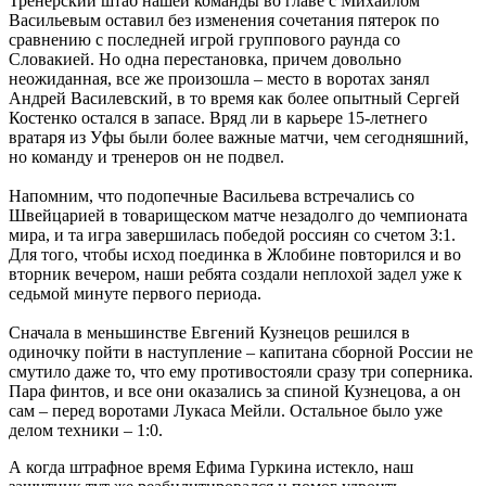
Тренерский штаб нашей команды во главе с Михаилом
Васильевым оставил без изменения сочетания пятерок по
сравнению с последней игрой группового раунда со
Словакией. Но одна перестановка, причем довольно
неожиданная, все же произошла – место в воротах занял
Андрей Василевский, в то время как более опытный Сергей
Костенко остался в запасе. Вряд ли в карьере 15-летнего
вратаря из Уфы были более важные матчи, чем сегодняшний,
но команду и тренеров он не подвел.
Напомним, что подопечные Васильева встречались со
Швейцарией в товарищеском матче незадолго до чемпионата
мира, и та игра завершилась победой россиян со счетом 3:1.
Для того, чтобы исход поединка в Жлобине повторился и во
вторник вечером, наши ребята создали неплохой задел уже к
седьмой минуте первого периода.
Сначала в меньшинстве Евгений Кузнецов решился в
одиночку пойти в наступление – капитана сборной России не
смутило даже то, что ему противостояли сразу три соперника.
Пара финтов, и все они оказались за спиной Кузнецова, а он
сам – перед воротами Лукаса Мейли. Остальное было уже
делом техники – 1:0.
А когда штрафное время Ефима Гуркина истекло, наш