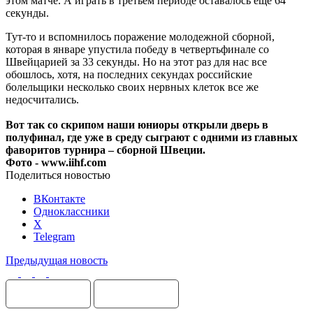
этом матче. А играть в третьем периоде оставалось еще 64
секунды.
Тут-то и вспомнилось поражение молодежной сборной,
которая в январе упустила победу в четвертьфинале со
Швейцарией за 33 секунды. Но на этот раз для нас все
обошлось, хотя, на последних секундах российские
болельщики несколько своих нервных клеток все же
недосчитались.
Вот так со скрипом наши юниоры открыли дверь в
полуфинал, где уже в среду сыграют с одними из главных
фаворитов турнира – сборной Швеции.
Фото - www.iihf.com
Поделиться новостью
ВКонтакте
Одноклассники
X
Telegram
Предыдущая новость