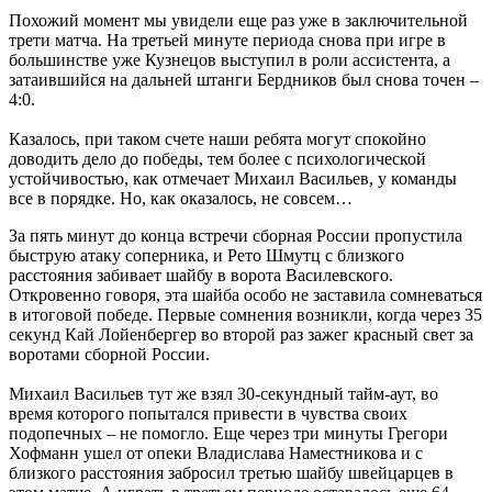
Похожий момент мы увидели еще раз уже в заключительной
трети матча. На третьей минуте периода снова при игре в
большинстве уже Кузнецов выступил в роли ассистента, а
затаившийся на дальней штанги Бердников был снова точен –
4:0.
Казалось, при таком счете наши ребята могут спокойно
доводить дело до победы, тем более с психологической
устойчивостью, как отмечает Михаил Васильев, у команды
все в порядке. Но, как оказалось, не совсем…
За пять минут до конца встречи сборная России пропустила
быструю атаку соперника, и Рето Шмутц с близкого
расстояния забивает шайбу в ворота Василевского.
Откровенно говоря, эта шайба особо не заставила сомневаться
в итоговой победе. Первые сомнения возникли, когда через 35
секунд Кай Лойенбергер во второй раз зажег красный свет за
воротами сборной России.
Михаил Васильев тут же взял 30-секундный тайм-аут, во
время которого попытался привести в чувства своих
подопечных – не помогло. Еще через три минуты Грегори
Хофманн ушел от опеки Владислава Наместникова и с
близкого расстояния забросил третью шайбу швейцарцев в