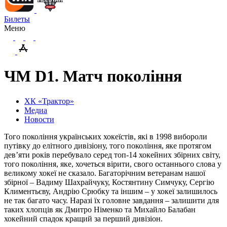
Билеты
Меню
ЧМ D1. Матч покоління
ХК «Трактор»
Медиа
Новости
Того покоління українських хокеїстів, які в 1998 вибороли
путівку до елітного дивізіону, того покоління, яке протягом
дев’яти років перебувало серед топ-14 хокейних збірних світу,
того покоління, яке, хочеться вірити, свого останнього слова у
великому хокеї не сказало. Багаторічним ветеранам нашої
збірної – Вадиму Шахрайчуку, Костянтину Симчуку, Сергію
Климентьєву, Андрію Срюбку та іншим – у хокеї залишилось
не так багато часу. Наразі їх головне завдання – залишити для
таких хлопців як Дмитро Німенко та Михайло Балабан
хокейний спадок кращий за перший дивізіон.