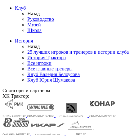
Клуб
Назад
Руководство
Музей
Школа
История
Назад
25 лучших игроков и тренеров в истории клуба
История Трактора
Все игроки
Все главные тренеры
Клуб Валерия Белоусова
Клуб Юрия Шумакова
Спонсоры и партнеры
ХК Трактор: