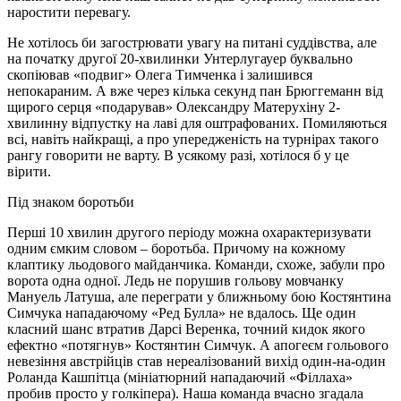
наростити перевагу.
Не хотілось би загострювати увагу на питані суддівства, але
на початку другої 20-хвилинки Унтерлугауер буквально
скопіював «подвиг» Олега Тимченка і залишився
непокараним. А вже через кілька секунд пан Брюггеманн від
щирого серця «подарував» Олександру Матерухіну 2-
хвилинну відпустку на лаві для оштрафованих. Помиляються
всі, навіть найкращі, а про упередженість на турнірах такого
рангу говорити не варту. В усякому разі, хотілося б у це
вірити.
Під знаком боротьби
Перші 10 хвилин другого періоду можна охарактеризувати
одним ємким словом – боротьба. Причому на кожному
клаптику льодового майданчика. Команди, схоже, забули про
ворота одна одної. Ледь не порушив гольову мовчанку
Мануель Латуша, але переграти у ближньому бою Костянтина
Симчука нападаючому «Ред Булла» не вдалось. Ще один
класний шанс втратив Дарсі Веренка, точний кидок якого
ефектно «потягнув» Костянтин Симчук. А апогеєм гольового
невезіння австрійців став нереалізований вихід один-на-один
Роланда Кашпітца (мініатюрний нападаючий «Філлаха»
пробив просто у голкіпера). Наша команда вчасно згадала