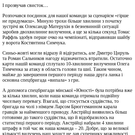
І прозвучав свисток…
Розпочався поєдинок для нашої команди за сценарієм «гірше
не придумаєш». Минуло трохи більше хвилини з початку
зустрічі як Олександр Матерухін в безневинній ситуації
заробив двохвилинне вилучення, а ще за кілька секунд Томас
Раффль здобув перше очко на чемпіонаті, відправивши шайбу
у ворота Костянтина Симчука.
Синьо-жовті могли відразу й відігратись, але Дмитро Цируль
та Роман Сальников нагоду відзначитись втратили. Остаточно
карти нашій команді сплутало 10-хвилинне вилучення Олега
Тимченка за атаку в область голови та шиї. Таким чином,
майже до завершення першого періоду наша друга ланка і
основна спецбригада «випала» з гри.
А допомога спецбригади мінської «Юності» була потрібна вже
за кілька хвилин, коли наша команда отримала подвійну
чисельну перевагу. Взагалі, що стосується суддівства, то
бригада на чолі з німцем Ларсом Брюггеманном карала
гравців за найменшого приводу. Австрійці виявились більш
готовими до такого суддівства, що й відобразилось на
статистиці першого періоду. Австрійці набрали 4 хвилини
штрафу в той час як наша команда – 20. Добре, що за великої
кількості вилучень наш захист не дав супернику можливості