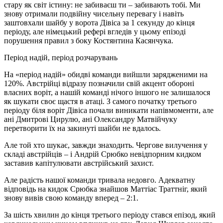
стару як світ істину: не забиваєш ти – забивають тобі. Ми
знову отримали подвійну чисельну перевагу і навіть
заштовхали шайбу у ворота Дівіса за 1 секунду до кінця
періоду, але німецький рефері вгледів у цьому епізоді
порушення правил з боку Костянтина Касянчука.
Період надій, період розчарувань
На «період надій» обидві команди вийшли зарядженими на
120%. Австрійці відразу позначили свій акцент обороні
власних воріт, а нашій команді нічого іншого не залишалося
як шукати своє щастя в атаці. З самого початку третього
періоду біля воріт Дівіса почали виникати напівмоменти, але
ані Дмитрові Цирулю, ані Олександру Матвійчуку
перетворити їх на закинуті шайби не вдалось.
Але той хто шукає, завжди знаходить. Чергове вилучення у
складі австрійців – і Андрій Срюбко невідпорним кидком
заставив капітулювати австрійський захист.
Але радість нашої команди тривала недовго. Адекватну
відповідь на кидок Срюбка знайшов Маттіас Траттніг, який
знову вивів свою команду вперед – 2:1.
За шість хвилин до кінця третього періоду стався епізод, який