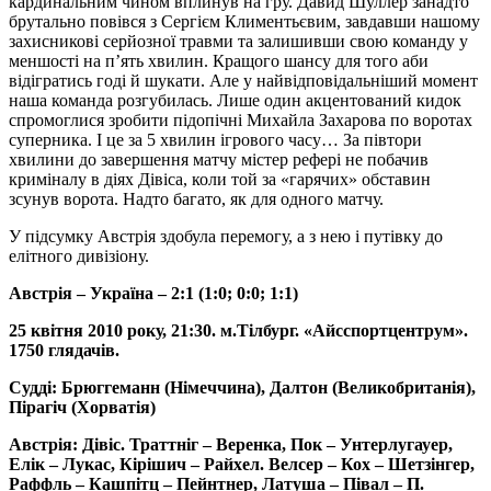
кардинальним чином вплинув на гру. Давид Шуллер занадто
брутально повівся з Сергієм Климентьєвим, завдавши нашому
захисникові серйозної травми та залишивши свою команду у
меншості на п’ять хвилин. Кращого шансу для того аби
відігратись годі й шукати. Але у найвідповідальніший момент
наша команда розгубилась. Лише один акцентований кидок
спромоглися зробити підопічні Михайла Захарова по воротах
суперника. І це за 5 хвилин ігрового часу… За півтори
хвилини до завершення матчу містер рефері не побачив
криміналу в діях Дівіса, коли той за «гарячих» обставин
зсунув ворота. Надто багато, як для одного матчу.
У підсумку Австрія здобула перемогу, а з нею і путівку до
елітного дивізіону.
Австрія – Україна – 2:1 (1:0; 0:0; 1:1)
25 квітня 2010 року, 21:30. м.Тілбург. «Айсспортцентрум».
1750 глядачів.
Судді: Брюггеманн (Німеччина), Далтон (Великобританія),
Пірагіч (Хорватія)
Австрія: Дівіс. Траттніг – Веренка, Пок – Унтерлугауер,
Елік – Лукас, Кірішич – Райхел. Велсер – Кох – Шетзінгер,
Раффль – Кашпітц – Пейнтнер, Латуша – Півал – П.