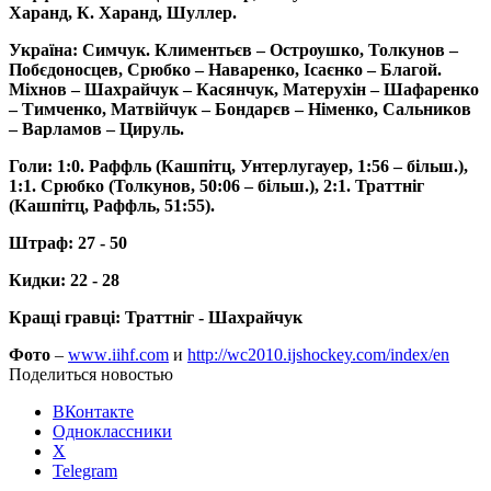
Харанд, К. Харанд, Шуллер.
Україна: Симчук. Климентьєв – Остроушко, Толкунов –
Побєдоносцев, Срюбко – Наваренко, Ісаєнко – Благой.
Міхнов – Шахрайчук – Касянчук, Матерухін – Шафаренко
– Тимченко, Матвійчук – Бондарєв – Німенко, Сальников
– Варламов – Цируль.
Голи: 1:0. Раффль (Кашпітц, Унтерлугауер, 1:56 – більш.),
1:1. Срюбко (Толкунов, 50:06 – більш.), 2:1. Траттніг
(Кашпітц, Раффль, 51:55).
Штраф: 27 - 50
Кидки: 22 - 28
Кращі гравці: Траттніг - Шахрайчук
Фото
–
www
.
iihf
.
com
и
http://wc2010.ijshockey.com/index/en
Поделиться новостью
ВКонтакте
Одноклассники
X
Telegram