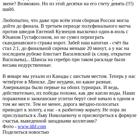
звене? Возможно. Но из этой десятки на его счету девять (!!!)
шайб.
Любопытно, что даже при всём этом сборная России могла
дойти до финала. В третьем периоде полуфинального матча
против шведов Евгений Кузнецов выскочил один-в-ноль с
Юханом Густафссоном, но не сумел переиграть
скандинавского стража ворот. Забей наш капитан - счёт бы
стал 2:1, до финальной сирены меньше 20 минут, а у нас на
последнем рубеже блистает Василевский (к слову, открытие
Васильева)... Шансы на серебро при таком раскладе были
весьма недурственные.
В январе мы уехали из Канады с шестым местом. Теперь у нас
четвёртое в Минске. Две неудачи, но какие разные.
Американцы были первые на обоих турнирах. И ведь,
действительно, их победы похожи, как две капли воды. Наши
поражения и заокеанские успехи берут своё начало в одном и
том же месте. Тем не менее, дорога звёздно-полосатых
приводит к золоту, а нас - к разбитому корыту. Не пора ли
прислушаться к Льву Николаевичу и присмотреться к формуле
счастья, выведенной западными коллегами?
Фото -
www.iihf.com
Поделиться новостью