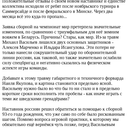
Положительные отзывы о своём новом наставнике и единстве
коллектива исходили от ребят после ноябрьского турнира в
Саммерсайде и после февральского в Минске. Через два
месяца всё это куда-то пропало...
Заявка сборной на чемпионат мир претерпела значительные
изменения, по сравнению с триумфальным для неё зимним
вояжем в Беларусь. Причины? Стары, как мир. Из-за травм
Михаил Васильев лишился двух основных защитников -
Алексея Марченко и Ильдара Исангулова. Эти потери не
только нанесли сокрушительный удар по оборонительной
линии россиян, как таковой, но также значительно ослабили
силу спецбригад и негативно сказались на физическом
аспекте игры команды.
Добавьте к этому травму габаритного и техничного форварда
Наиля Якупова, и картина становится предельно ясной.
Васильеву нужно было во что бы то ни стало и в предельно
короткие сроки восполнить эти пробелы - как иначе играть с
теми же шведскими гренадёрами?
Наставник россиян решил обратиться за помощью к сборной
93-го года рождения, что уже само по себе было рискованным
шагом. Помимо вопроса игровой практики, к которому мы
обязательно ещё вернёмся чуть позже, перед Васильевым