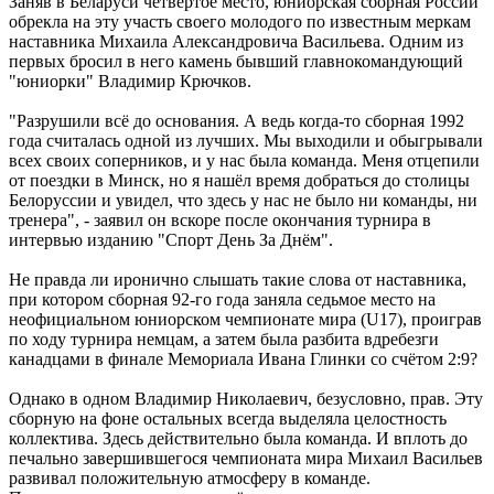
Заняв в Беларуси четвёртое место, юниорская сборная России
обрекла на эту участь своего молодого по известным меркам
наставника Михаила Александровича Васильева. Одним из
первых бросил в него камень бывший главнокомандующий
"юниорки" Владимир Крючков.
"Разрушили всё до основания. А ведь когда-то сборная 1992
года считалась одной из лучших. Мы выходили и обыгрывали
всех своих соперников, и у нас была команда. Меня отцепили
от поездки в Минск, но я нашёл время добраться до столицы
Белоруссии и увидел, что здесь у нас не было ни команды, ни
тренера", - заявил он вскоре после окончания турнира в
интервью изданию "Спорт День За Днём".
Не правда ли иронично слышать такие слова от наставника,
при котором сборная 92-го года заняла седьмое место на
неофициальном юниорском чемпионате мира (U17), проиграв
по ходу турнира немцам, а затем была разбита вдребезги
канадцами в финале Мемориала Ивана Глинки со счётом 2:9?
Однако в одном Владимир Николаевич, безусловно, прав. Эту
сборную на фоне остальных всегда выделяла целостность
коллектива. Здесь действительно была команда. И вплоть до
печально завершившегося чемпионата мира Михаил Васильев
развивал положительную атмосферу в команде.