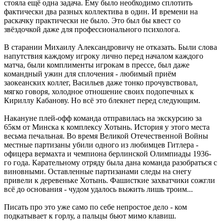
стояла ещё одна задача. Ему было необходимо сплотить
фактически два разных коллектива в один. И времени на
раскачку практически не было. Это был бы квест со
звёздочкой даже для профессионального психолога.
В старании Михаилу Александровичу не отказать. Были слова
напутствия каждому игроку лично перед началом каждого
матча, были комплименты игрокам в прессе, был даже
командный ужин для сплочения - любимый приём
заокеанских коллег, Васильев даже тонко прочувствовал,
мягко говоря, холодное отношение своих подопечных к
Кириллу Кабанову. Но всё это блекнет перед следующим.
Накануне плей-офф команда отправилась на экскурсию за
65км от Минска к комплексу Хотынь. История у этого места
весьма печальная. Во время Великой Отечественной Войны
местные партизаны убили одного из любимцев Гитлера -
офицера вермахта и чемпиона берлинской Олимпиады 1936-
го года. Карательному отряду была дана команда разобраться с
виновными. Оставленные партизанами следы на снегу
привели к деревеньке Хотынь. Фашисткие захватчики сожгли
всё до основания - чудом удалось выжить лишь троим...
Писать про это уже само по себе непростое дело - ком
подкатывает к горлу, а пальцы бьют мимо клавиш.