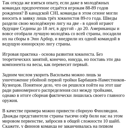
Так откуда же взяться опыту, если даже в молодёжных
командах предпочтение отдаётся игрокам 88-89 годов
рождения? В канадской CHL команды в этом сезоне могли
вносить в заявку лишь трёх хоккеистов 89-го года. Шведы
раздели свою молодёжную лигу на две - в одной играют
будущие Седины до 18 лет, в другой - до 20. Американцы и
вовсе отобрали лучшую молодёжь со всей страны, посадили
их на сборы в Энн Арбор, и внедрили их одной командой в
ведущую юниорскую лигу страны.
Игровая практика - основа развития хоккеиста. Без
теоретических занятий, конечно, никуда, но поставь эти два
компонента на весы, как перевесит первый.
Задним числом укорить Васильева можно лишь за
уничтожение убойной первой тройки Барбашев-Наместников-
Кузнецов. Понятное дело, что он решился пойти на этот шаг
ради равномерного распределения сил между тройками,
однако в итоге сборная фактически лишилась своего главного
оружия.
В качестве примера можно привести сборную Финляндии.
Дважды представители страны тысячи озёр били нас на этом
мировом первенстве, забросив в общей сложности 10 шайб.
Скажете, у финнов команда не заканчивалась на первом