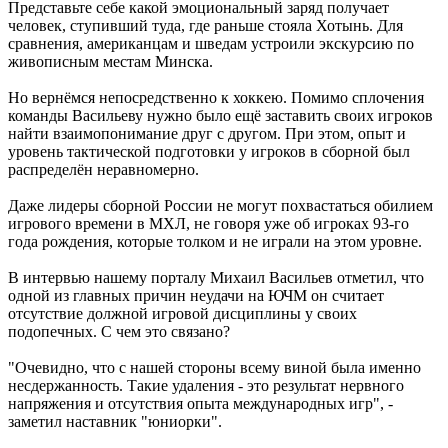
Представьте себе какой эмоциональный заряд получает
человек, ступивший туда, где раньше стояла Хотынь. Для
сравнения, американцам и шведам устроили экскурсию по
живописным местам Минска.
Но вернёмся непосредственно к хоккею. Помимо сплочения
команды Васильеву нужно было ещё заставить своих игроков
найти взаимопонимание друг с другом. При этом, опыт и
уровень тактической подготовки у игроков в сборной был
распределён неравномерно.
Даже лидеры сборной России не могут похвастаться обилием
игрового времени в МХЛ, не говоря уже об игроках 93-го
года рождения, которые толком и не играли на этом уровне.
В интервью нашему порталу Михаил Васильев отметил, что
одной из главных причин неудачи на ЮЧМ он считает
отсутствие должной игровой дисциплины у своих
подопечных. С чем это связано?
"Очевидно, что с нашей стороны всему виной была именно
несдержанность. Такие удаления - это результат нервного
напряжения и отсутствия опыта международных игр", -
заметил наставник "юниорки".