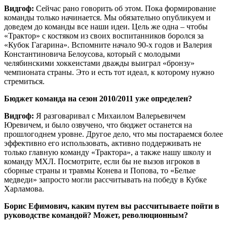
Видгоф:
Сейчас рано говорить об этом. Пока формирование
команды только начинается. Мы обязательно опубликуем и
доведем до команды все наши идеи. Цель же одна – чтобы
«Трактор» с костяком из своих воспитанников боролся за
«Кубок Гагарина». Вспомните начало 90-х годов и Валерия
Константиновича Белоусова, который с молодыми
челябинскими хоккеистами дважды выиграл «бронзу»
чемпионата страны. Это и есть тот идеал, к которому нужно
стремиться.
Бюджет команда на сезон 2010/2011 уже определен?
Видгоф:
Я разговаривал с Михаилом Валерьевичем
Юревичем, и было озвучено, что бюджет останется на
прошлогоднем уровне. Другое дело, что мы постараемся более
эффективно его использовать, активно поддерживать не
только главную команду «Трактора», а также нашу школу и
команду МХЛ. Посмотрите, если бы не вызов игроков в
сборные страны и травмы Конева и Попова, то «Белые
медведи» запросто могли рассчитывать на победу в Кубке
Харламова.
Борис Ефимович, каким путем вы рассчитываете пойти в
руководстве командой? Может, революционным?