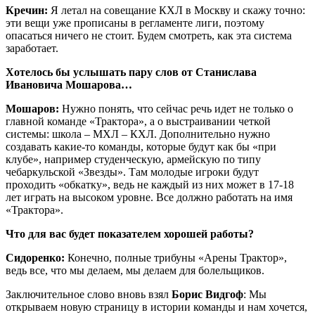
Кречин:
Я летал на совещание КХЛ в Москву и скажу точно:
эти вещи уже прописаны в регламенте лиги, поэтому
опасаться ничего не стоит. Будем смотреть, как эта система
заработает.
Хотелось бы услышать пару слов от Станислава
Ивановича Мошарова…
Мошаров:
Нужно понять, что сейчас речь идет не только о
главной команде «Трактора», а о выстраивании четкой
системы: школа – МХЛ – КХЛ. Дополнительно нужно
создавать какие-то команды, которые будут как бы «при
клубе», например студенческую, армейскую по типу
чебаркульской «Звезды». Там молодые игроки будут
проходить «обкатку», ведь не каждый из них может в 17-18
лет играть на высоком уровне. Все должно работать на имя
«Трактора».
Что для вас будет показателем хорошей работы?
Сидоренко:
Конечно, полные трибуны «Арены Трактор»,
ведь все, что мы делаем, мы делаем для болельщиков.
Заключительное слово вновь взял
Борис Видгоф
: Мы
открываем новую страницу в истории команды и нам хочется,