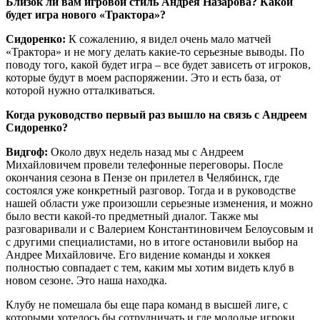
Близок ли вам игровой стиль Андрея Назарова? Какой
будет игра нового «Трактора»?
Сидоренко:
К сожалению, я видел очень мало матчей
«Трактора» и не могу делать какие-то серьезные выводы. По
поводу того, какой будет игра – все будет зависеть от игроков,
которые будут в моем распоряжении. Это и есть база, от
которой нужно отталкиваться.
Когда руководство первый раз вышло на связь с Андреем
Сидоренко?
Видгоф:
Около двух недель назад мы с Андреем
Михайловичем провели телефонные переговоры. После
окончания сезона в Пензе он прилетел в Челябинск, где
состоялся уже конкретный разговор. Тогда и в руководстве
нашей области уже произошли серьезные изменения, и можно
было вести какой-то предметный диалог. Также мы
разговаривали и с Валерием Константиновичем Белоусовым и
с другими специалистами, но в итоге остановили выбор на
Андрее Михайловиче. Его видение команды и хоккея
полностью совпадает с тем, каким мы хотим видеть клуб в
новом сезоне. Это наша находка.
Клубу не помешала бы еще пара команд в высшей лиге, с
которыми хотелось бы сотрудничать и где молодые игроки