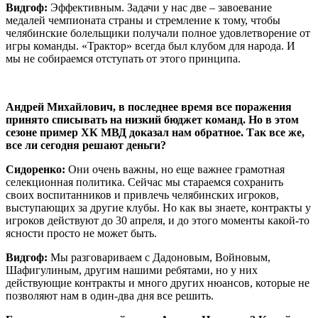
Видгоф:
Эффективным. Задачи у нас две – завоевание
медалей чемпионата страны и стремление к тому, чтобы
челябинские болельщики получали полное удовлетворение от
игры команды. «Трактор» всегда был клубом для народа. И
мы не собираемся отступать от этого принципа.
Андрей Михайлович, в последнее время все поражения
принято списывать на низкий бюджет команд. Но в этом
сезоне пример ХК МВД доказал нам обратное. Так все же,
все ли сегодня решают деньги?
Сидоренко:
Они очень важны, но еще важнее грамотная
селекционная политика. Сейчас мы стараемся сохранить
своих воспитанников и привлечь челябинских игроков,
выступающих за другие клубы. Но как вы знаете, контракты у
игроков действуют до 30 апреля, и до этого моменты какой-то
ясности просто не может быть.
Видгоф:
Мы разговариваем с Дадоновым, Войновым,
Шафигулиным, другим нашими ребятами, но у них
действующие контракты и много других нюансов, которые не
позволяют нам в один-два дня все решить.