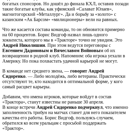
богатых спонсоров. Но дошёл до финала КХЛ, оставив позади
такие богатые клубы, как уфимский «Салават Юлаев»,
магнитогорский «Металлург». Да и борьбу за «золото» с
казанским «Ак Барсом» «милиционеры» вели на равных.
Что же касается состава команды, то он обновится примерно
на 60 процентов. Борис Видгоф назвал лишь одного
хоккеиста, которого мы в «Тракторе» точно не увидим. Это
Андрей Николишин
. При этом ведутся переговоры с
Евгением Дадоновым и Вячеславом Войновы
м об их
возвращении в родной клуб. Напомним: оба игрока уехали в
Америку. Но пока похвастать удачной карьерой не могут.
В команде нет среднего звена, —
говорит Андрей
Сидоренко
. — Либо молодёжь, либо ветераны. Практически
отсутствуют те, кто находится в оптимальной форме, у кого
самый расцвет карьеры.
Добавим, что имена игроков, которые войдут в состав
«Трактора», станут известны не раньше 30 апреля.
В конце встречи
Андрей Сидоренко подчеркнул
, что именно
заполненность трибун на матчах станет для него показателем
качества его работы. Борис Видгоф, пользуясь случаем,
обратился ко всем уральцам с просьбой поддержать
«Трактор».