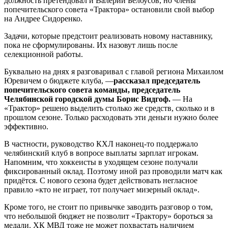
должность претендовал и Валерий Белоусов, но члены
попечительского совета «Трактора» остановили свой выбор
на Андрее Сидоренко.
Задачи, которые предстоит реализовать новому наставнику,
пока не сформулированы. Их назовут лишь после
селекционной работы.
Буквально на днях я разговаривал с главой региона Михаилом
Юревичем о бюджете клуба, —
рассказал председатель
попечительского совета команды, председатель
Челябинской городской думы Борис Видгоф.
— На
«Трактор» решено выделить столько же средств, сколько и в
прошлом сезоне. Только расходовать эти деньги нужно более
эффективно.
В частности, руководство КХЛ наконец-то поддержало
челябинский клуб в вопросе выплаты зарплат игрокам.
Напомним, что хоккеисты в уходящем сезоне получали
фиксированный оклад. Поэтому иной раз проводили матч как
придётся. С нового сезона будет действовать негласное
правило «кто не играет, тот получает мизерный оклад».
Кроме того, не стоит по привычке заводить разговор о том,
что небольшой бюджет не позволит «Трактору» бороться за
медали. ХК МВД тоже не может похвастать наличием