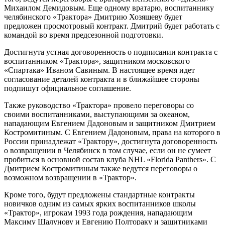
Михаилом Демидовым. Еще одному вратарю, воспитаннику
челябинского «Трактора» Дмитрию Хозяшеву будет
предложен просмотровый контракт. Дмитрий будет работать с
командой во время предсезонной подготовки.
Достигнута устная договоренность о подписании контракта с
воспитанником «Трактора», защитником московского
«Спартака» Иваном Савиным. В настоящее время идет
согласование деталей контракта и в ближайшее стороны
подпишут официальное соглашение.
Также руководство «Трактора» провело переговоры со
своими воспитанниками, выступающими за океаном,
нападающим Евгением Дадоновым и защитником Дмитрием
Костромитиным. С Евгением Дадоновым, права на которого в
России принадлежат «Трактору», достигнута договоренность
о возвращении в Челябинск в том случае, если он не сумеет
пробиться в основной состав клуба
NHL
«Florida Panthers». С
Дмитрием Костромитиным также ведутся переговоры о
возможном возвращении в «Трактор».
Кроме того, будут предложены стандартные контракты
новичков одним из самых ярких воспитанников школы
«Трактор», игрокам 1993 года рождения, нападающим
Максиму Шалунову и Евгению Полтораку и защитниками