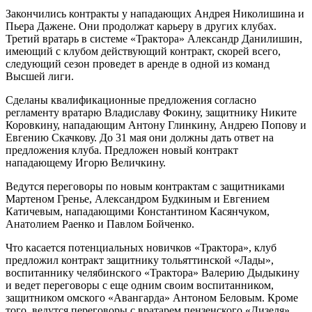
Закончились контракты у нападающих Андрея Николишина и
Пьера Дажене. Они продолжат карьеру в других клубах.
Третий вратарь в системе «Трактора» Александр Данилишин,
имеющий с клубом действующий контракт, скорей всего,
следующий сезон проведет в аренде в одной из команд
Высшей лиги.
Сделаны квалификационные предложения согласно
регламенту вратарю Владиславу Фокину, защитнику Никите
Коровкину, нападающим Антону Глинкину, Андрею Попову и
Евгению Скачкову. До 31 мая они должны дать ответ на
предложения клуба. Предложен новый контракт
нападающему Игорю Величкину.
Ведутся переговоры по новым контрактам с защитниками
Мартеном Гренье, Александром Будкиным и Евгением
Катичевым, нападающими Константином Касянчуком,
Анатолием Раенко и Павлом Бойченко.
Что касается потенциальных новичков «Трактора», клуб
предложил контракт защитнику тольяттинской «Лады»,
воспитаннику челябинского «Трактора» Валерию Дыдыкину
и ведет переговоры с еще одним своим воспитанником,
защитником омского «Авангарда» Антоном Беловым. Кроме
того, ведутся переговоры с вратарем пензенского «Дизеля»