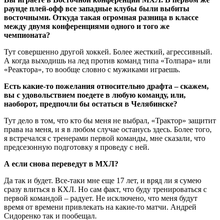
раунде плей-офф все западные клубы были выбиты
восточными. Откуда такая огромная разница в классе
между двумя конференциями одного и того же
чемпионата?
Тут совершенно другой хоккей. Более жесткий, агрессивный.
А когда выходишь на лед против команд типа «Толпара» или
«Реактора», то вообще словно с мужиками играешь.
Есть какие-то пожелания относительно драфта – скажем,
вы с удовольствием поедете в любую команду, или,
наоборот, предпочли бы остаться в Челябинске?
Тут дело в том, что кто бы меня не выбрал, «Трактор» защитит
права на меня, и я в любом случае останусь здесь. Более того,
я встречался с тренерами первой команды, мне сказали, что
предсезонную подготовку я проведу с ней.
А если снова переведут в МХЛ?
Да так и будет. Все-таки мне еще 17 лет, и вряд ли я сумею
сразу влиться в КХЛ. Но сам факт, что буду тренироваться с
первой командой – радует. Не исключено, что меня будут
время от времени привлекать на какие-то матчи. Андрей
Сидоренко так и пообещал.