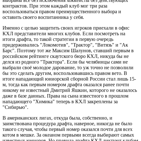
выбраны все без исключения хоккеисты без действующих
контрактов. При этом каждый клуб мог три раза
воспользоваться правом преимущественного выбора и
оставить своего воспитанника у себя.
Именно с целью защитить своих игроков приехали в офис
КХЛ представители многих клубов. Если посмотреть на
итоги драфта, то такой стратегии в первую очередь
придерживались "Локомотив", "Трактор", "Витязь" и "Ак
Барс". Поэтому тот же Максим Шалунов, ставший первым в
российском рейтинге скаутского бюро КХЛ, никуда бы не
делся из родного "Трактора". Если бы челябинцы сами не
выбрали своё молодое дарование, то уж точно не позволили
бы это сделать другим, воспользовавшись правом вето. В
итоге нападающий юниорской сборной России стал лишь 15-
м, тогда как первым номером драфта оказался ранее почти
никому не известный Дмитрий Яшкин, которого не оказалось
даже в базе данных. Права на сына известного в прошлом
нападающего "Химика" теперь в КХЛ закреплены за
"Сибирью".
В американских лигах, откуда была, собственно, и
заимствована процедура драфта, наверное, никогда не было
такого случая, чтобы первый номер оказался почти для всех
котом в мешке. За океаном первыми всегда выбирают самых
известных юниоров. Но правила драфта КХЛ диктуют клубам