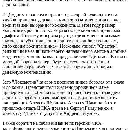
свои условия.
Ещё одним нюансом в правилах, который руководителям
клубов пришлось держать в уме, стала компенсация школе,
воспитавшей выбранного хоккеиста. В этом году размер
выплаты вырос почти в два раза по сравнению с прошлым
драфтом. Поэтому в первом раунде, где компенсация самая
высокая, клубы отдавали предпочтения либо легионерам,
либо своим воспитанникам. Несколько удивил "Спартак",
решивший не защищать своего нападающего Антона Злобина,
когда его фамилию назвали представители "Динамо". В итоге
молодой форвард теперь будет выступать за извечных
соперников красно-белых, а сами спартаковцы получат
денежную компенсацию.
Зато "Локомотив" за своих воспитанников боролся от начала
и до конца. Представители железнодорожников даже
провернули два обмена по ходу первого раунда, отдав двух
своих вратарей за право выбора и возможность защитить
нападающих Алексея Шубина и Алексея Шамина. За это
пришлось отдать ЦСКА права на Сергея Гайдученко, а
минскому "Динамо" уступить Андрея Петухова.
Также обратил на себя внимание питерский СКА,
задрафтовавший девять хоккеистов. Причём всех легионеров.