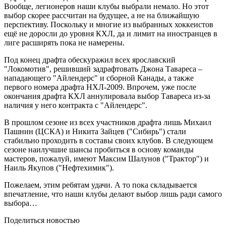
Вообще, легионеров наши клубы выбрали немало. Но этот
выбор скорее рассчитан на будущее, а не на ближайшую
перспективу. Поскольку и многие из выбранных хоккеистов
ещё не доросли до уровня КХЛ, да и лимит на иностранцев в
лиге расширять пока не намерены.
Под конец драфта обескуражил всех ярославский
"Локомотив", решивший задрафтовать Джона Тавареса –
нападающего "Айлендерс" и сборной Канады, а также
первого номера драфта НХЛ-2009. Впрочем, уже после
окончания драфта КХЛ аннулировала выбор Тавареса из-за
наличия у него контракта с "Айлендерс".
В прошлом сезоне из всех участников драфта лишь Михаил
Пашнин (ЦСКА) и Никита Зайцев ("Сибирь") стали
стабильно проходить в составы своих клубов. В следующем
сезоне наилучшие шансы пробиться в основу команды
мастеров, пожалуй, имеют Максим Шалунов ("Трактор") и
Наиль Якупов ("Нефтехимик").
Пожелаем, этим ребятам удачи. А то пока складывается
впечатление, что наши клубы делают выбор лишь ради самого
выбора…
Поделиться новостью