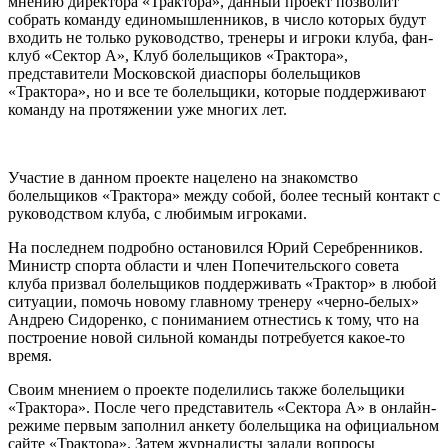
мнению директора «Трактора», данный проект позволит
собрать команду единомышленников, в число которых будут
входить не только руководство, тренеры и игроки клуба, фан-
клуб «Сектор А», Клуб болельщиков «Трактора»,
представители Московской диаспоры болельщиков
«Трактора», но и все те болельщики, которые поддерживают
команду на протяжении уже многих лет.
Участие в данном проекте нацелено на знакомство
болельщиков «Трактора» между собой, более тесный контакт с
руководством клуба, с любимым игроками.
На последнем подробно остановился Юрий Серебренников.
Министр спорта области и член Попечительского совета
клуба призвал болельщиков поддерживать «Трактор» в любой
ситуации, помочь новому главному тренеру «черно-белых»
Андрею Сидоренко, с пониманием отнестись к тому, что на
построение новой сильной команды потребуется какое-то
время.
Своим мнением о проекте поделились также болельщики
«Трактора». После чего представитель «Сектора А» в онлайн-
режиме первым заполнил анкету болельщика на официальном
сайте «Трактора». Затем журналисты задали вопросы