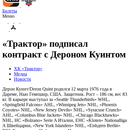
Билеты
Меню
«Трактор» подписал
контракт с Дероном Куинтом
ХК «Трактор»
Медиа
Новости
Дерон Куинт/Deron Quint родился 12 марта 1976 года в
Дареме, Нью Гемпшир, США. Защитник. Рост – 186 см, вес 83
кг. В карьере выступал за «
Seattle
Thunderbirds
»
WHL
,
«
Springfield
Falcons
»
AHL
, «
Winnipeg
Jets
»
NHL
, «
Phoenix
Coyotes
»
NHL
, «
New
Jersey
Devils
»
NHL
, «
Syracuse
Crunch
»
AHL
, «
Columbus
Blue
Jackets
»
NHL
, «
Chicago
Blackhawks
»
NHL
,
HC
«
Bolzano
»
Serie
A
Италии,
EHC
«
Kloten
»
Nationalliga
A
Швейцарии, «
New
York
Islanders
»
NHL
, «
Eisb
д
ren
Berlin
»