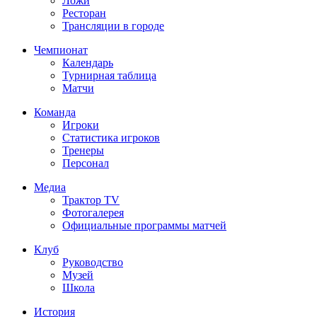
Ложи
Ресторан
Трансляции в городе
Чемпионат
Календарь
Турнирная таблица
Матчи
Команда
Игроки
Статистика игроков
Тренеры
Персонал
Медиа
Трактор TV
Фотогалерея
Официальные программы матчей
Клуб
Руководство
Музей
Школа
История