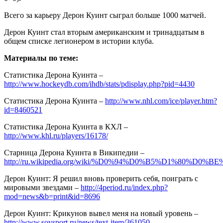
Всего за карьеру Дерон Куинт сыграл больше 1000 матчей.
Дерон Куинт стал вторым американским и тринадцатым в
общем списке легионером в истории клуба.
Материалы по теме:
Статистика Дерона Куинта –
http://www.hockeydb.com/ihdb/stats/pdisplay.php?pid=4430
Статистика Дерона Куинта –
http://www.nhl.com/ice/player.htm?
id=8460521
Статистика Дерона Куинта в КХЛ –
http://www.khl.ru/players/16178/
Старница Дерона Куинта в Википедии –
http://ru.wikipedia.org/wiki/%D0%94%D0%B5%D1%80
Дерон Куинт: Я решил вновь проверить себя, поиграть с
мировыми звездами –
http://4period.ru/index.php?
mod=news&b=print&id=8696
Дерон Куинт: Крикунов вывел меня на новый уровень –
http://www.sovsport.ru/news/text-item/361050