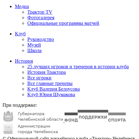
Медиа
Трактор TV
Фотогалерея
Официальные программы матчей
Клуб
Руководство
Музей
Школа
История
25 лучших игроков и тренеров в истории клуба
История Трактора
Все игроки
Все главные тренеры
Клуб Валерия Белоусова
Клуб Юрия Шумакова
При поддержке:
© Официальный сайт хоккейного клуба «Трактор» Челябинск.