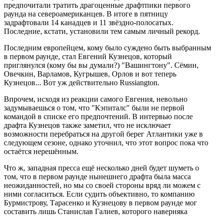
предпочитали тратить драгоценные драфтпики первого
раунда на североамериканцев. В итоге в пятницу
задрафтовали 14 канадцев и 11 звёздно-полосатых.
Последние, кстати, установили тем самым личный рекорд.
Последним европейцем, кому было суждено быть выбранным
в первом раунде, стал Евгений Кузнецов, который
приглянулся (кому бы вы думали?) "Вашингтону". Сёмин,
Овечкин, Варламов, Кугрышев, Орлов и вот теперь
Кузнецов... Вот уж действительно Russiangton.
Впрочем, исходя из реакции самого Евгения, невольно
задумываешься о том, что "Кэпиталс" были не первой
командой в списке его предпочтений. В интервью после
драфта Кузнецов также заметил, что не исключает
возможности перебраться на другой берег Атлантики уже в
следующем сезоне, однако уточнил, что этот вопрос пока что
остаётся нерешённым.
Что ж, западная пресса ещё несколько дней будет шуметь о
том, что в первом раунде нынешнего драфта была масса
неожиданностей, но мы со своей стороны вряд ли можем с
ними согласиться. Если судить объективно, то компанию
Бурмистрову, Тарасенко и Кузнецову в первом раунде мог
составить лишь Станислав Галиев, которого наверняка