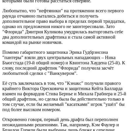
которыми были готовы расстаться северяне.
Любопытно, что "нефтяники" на протяжении всего первого
раунда отчаянно пытались добиться и получить
дополнительное право выбора в пределах первой тридцатки,
однако их предложения никого не заинтересовали. Зато
"Флорида" Дмитрия Куликова умудрилась выторговать себе
два дополнительных драфтпика и стала самой активной
командой на рынке новичков.
Помимо габаритного защитника Эрика Гудбрэнсона
"пантеры" взяли двух центральных нападающих – Ника
Бъюгстада (19-й общий номер) и Квинтона Хаудена (25-й). К
слову, последний драфтпик "Флорида" получила засчёт
любопытной сделки с "Ванкувером".
Её суть заключалась в том, что "Кэнакс" получали правого
крайнего Виктора Оресковича и защитника Кейта Балларда
взамен на форвардов Стива Бернье и Михала Грабнера и 25-й
общий драфтпик, но сделка была бы действительно только в
том случае, если бы желаемый "касатками" игрок "ушёл" бы
под более высоким номером.
Откровенно говоря, первый день драфта был переполнен
неожиданными решениями. Так, например, Кэм Фаулер и
Брэндон Гормли были выбраны лишь ближе к середине