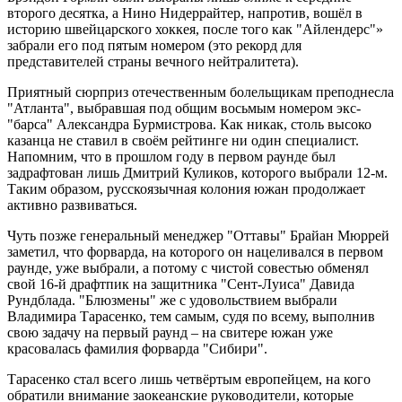
второго десятка, а Нино Нидеррайтер, напротив, вошёл в
историю швейцарского хоккея, после того как "Айлендерс"»
забрали его под пятым номером (это рекорд для
представителей страны вечного нейтралитета).
Приятный сюрприз отечественным болельщикам преподнесла
"Атланта", выбравшая под общим восьмым номером экс-
"барса" Александра Бурмистрова. Как никак, столь высоко
казанца не ставил в своём рейтинге ни один специалист.
Напомним, что в прошлом году в первом раунде был
задрафтован лишь Дмитрий Куликов, которого выбрали 12-м.
Таким образом, русскоязычная колония южан продолжает
активно развиваться.
Чуть позже генеральный менеджер "Оттавы" Брайан Мюррей
заметил, что форварда, на которого он нацеливался в первом
раунде, уже выбрали, а потому с чистой совестью обменял
свой 16-й драфтпик на защитника "Сент-Луиса" Давида
Рундблада. "Блюзмены" же с удовольствием выбрали
Владимира Тарасенко, тем самым, судя по всему, выполнив
свою задачу на первый раунд – на свитере южан уже
красовалась фамилия форварда "Сибири".
Тарасенко стал всего лишь четвёртым европейцем, на кого
обратили внимание заокеанские руководители, которые