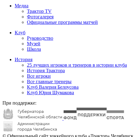
Медиа
Трактор TV
Фотогалерея
Официальные программы матчей
Клуб
Руководство
Музей
Школа
История
25 лучших игроков и тренеров в истории клуба
История Трактора
Все игроки
Все главные тренеры
Клуб Валерия Белоусова
Клуб Юрия Шумакова
При поддержке:
© Официальный сайт хоккейного клуба «Трактор» Челябинск.