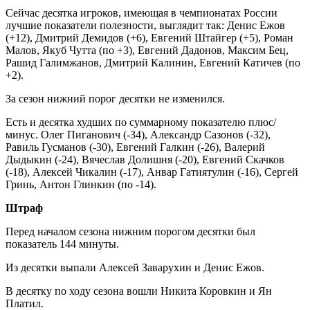
Сейчас десятка игроков, имеющая в чемпионатах России
лучшие показатели полезности, выглядит так: Денис Ежов
(+12), Дмитрий Демидов (+6), Евгений Штайгер (+5), Роман
Малов, Якуб Чутта (по +3), Евгений Дадонов, Максим Бец,
Рашид Галимжанов, Дмитрий Калинин, Евгений Катичев (по
+2).
За сезон нижний порог десятки не изменился.
Есть и десятка худших по суммарному показателю плюс/
минус. Олег Пиганович (-34), Александр Сазонов (-32),
Равиль Гусманов (-30), Евгений Галкин (-26), Валерий
Дыдыкин (-24), Вячеслав Долишня (-20), Евгений Скачков
(-18), Алексей Чикалин (-17), Анвар Гатиятулин (-16), Сергей
Гринь, Антон Глинкин (по -14).
Штраф
Перед началом сезона нижним порогом десятки был
показатель 144 минуты.
Из десятки выпали Алексей Заварухин и Денис Ежов.
В десятку по ходу сезона вошли Никита Коровкин и Ян
Платил.