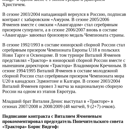
Христичем.
В сезоне 2003/2004 нападающий вернулся в Россию, подписав
контракт с хабаровским «Амуром. В сезоне 2005/2006
Ячменев вместе с омским «Авангардом» стал серебряным
призером суперлиги, а в сезоне 2006/2007 вновь в составе
«Авангарда» завоевал бронзовую медаль Чемпионата страны.
В сезоне 1992/1993 в составе юниорской сборной России стал
серебряным призером Чемпионата Европы U18 в польских
Нови Тарге и Освенциме. В том турнире Виталий Ячменев
представлял «Трактор» в юниорской сборной России вместе с
нынешним директором «Трактора» Владимиром Кречиным. В
сезоне 1994/1995 Виталий Ячменев в составе молодежной
сборной России стал серебряным призером Чемпионата мира
U20 в канадских Эдмонтоне и Калгари. В сезоне 2003/2004
Виталий Ячменев провел 3 матча за национальную сборную
России на одном из этапов Евротура.
Младший брат Виталия Денис выступал в «Тракторе» в
сезонах 2007/2008 и 2008/2009 (48 матчей, 9 (2+7) очков).
Подписание контракта с Виталием Ячменевым
прокомментировал председатель Попечительского совета
«Трактора» Борис Видгоф: