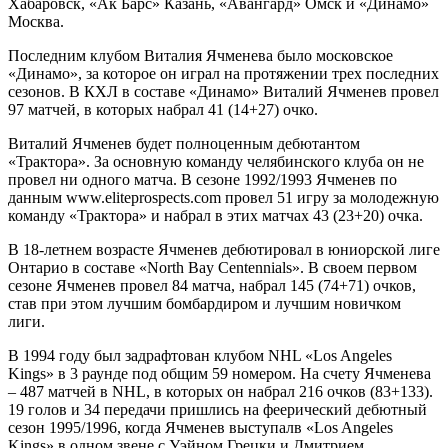
Хабаровск, «Ак Барс» Казань, «Авангард» Омск и «Динамо»
Москва.
Последним клубом Виталия Ячменева было московское
«Динамо», за которое он играл на протяжении трех последних
сезонов. В КХЛ в составе «Динамо» Виталий Ячменев провел
97 матчей, в которых набрал 41 (14+27) очко.
Виталий Ячменев будет полноценным дебютантом
«Трактора». За основную команду челябинского клуба он не
провел ни одного матча. В сезоне 1992/1993 Ячменев по
данным www.eliteprospects.com провел 51 игру за молодежную
команду «Трактора» и набрал в этих матчах 43 (23+20) очка.
В 18-летнем возрасте Ячменев дебютировал в юниорской лиге
Онтарио в составе «North Bay Centennials». В своем первом
сезоне Ячменев провел 84 матча, набрал 145 (74+71) очков,
став при этом лучшим бомбардиром и лучшим новичком
лиги.
В 1994 году был задрафтован клубом NHL «Los Angeles
Kings» в 3 раунде под общим 59 номером. На счету Ячменева
– 487 матчей в NHL, в которых он набрал 216 очков (83+133).
19 голов и 34 передачи пришлись на феерический дебютный
сезон 1995/1996, когда Ячменев выступалв «Los Angeles
Kings» в одном звене с Уэйном Грецки и Дмитрием