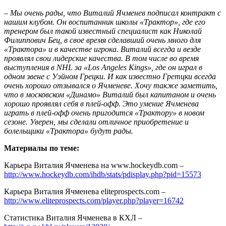
– Мы очень рады, что Виталий Ячменев подписал контракт с
нашим клубом. Он воспитанник школы «Трактор», где его
тренером был такой известный специалист как Николай
Филиппович Бец, в свое время сделавший очень много для
«Трактора» и в качестве игрока. Виталий всегда и везде
проявлял свои лидерские качества. В том числе во время
выступления в NHL за «Los Angeles Kings», где он играл в
одном звене с Уэйном Грецки. И как известно Гретцки всегда
очень хорошо отзывался о Ячменеве. Хочу также заметить,
что в московском «Динамо» Виталий был капитаном и очень
хорошо проявлял себя в плей-офф. Это умение Ячменева
играть в плей-офф очень пригодится «Трактору» в новом
сезоне. Уверен, мы сделали отличное приобретение и
болельщики «Трактора» будут рады.
Материалы по теме:
Карьера Виталия Ячменева на www.hockeydb.com –
http://www.hockeydb.com/ihdb/stats/pdisplay.php?pid=15573
Карьера Виталия Ячменева eliteprospects.com –
http://www.eliteprospects.com/player.php?player=16742
Статистика Виталия Ячменева в КХЛ –