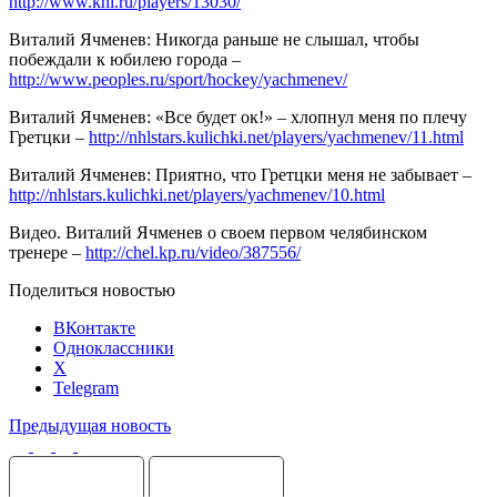
http://www.khl.ru/players/13030/
Виталий Ячменев: Никогда раньше не слышал, чтобы
побеждали к юбилею города –
http://www.peoples.ru/sport/hockey/yachmenev/
Виталий Ячменев: «Все будет ок!» – хлопнул меня по плечу
Гретцки –
http://nhlstars.kulichki.net/players/yachmenev/11.html
Виталий Ячменев: Приятно, что Гретцки меня не забывает –
http://nhlstars.kulichki.net/players/yachmenev/10.html
Видео. Виталий Ячменев о своем первом челябинском
тренере –
http://chel.kp.ru/video/387556/
Поделиться новостью
ВКонтакте
Одноклассники
X
Telegram
Предыдущая новость