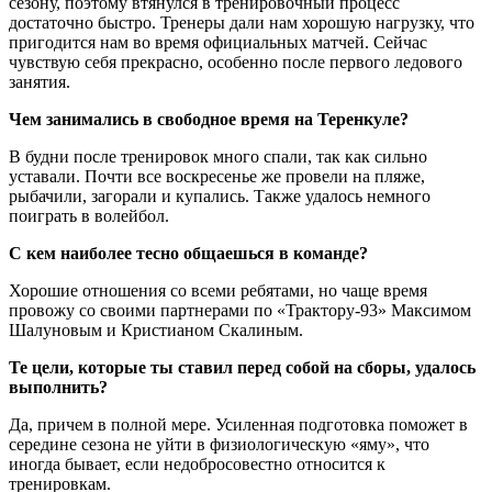
сезону, поэтому втянулся в тренировочный процесс
достаточно быстро. Тренеры дали нам хорошую нагрузку, что
пригодится нам во время официальных матчей. Сейчас
чувствую себя прекрасно, особенно после первого ледового
занятия.
Чем занимались в свободное время на Теренкуле?
В будни после тренировок много спали, так как сильно
уставали. Почти все воскресенье же провели на пляже,
рыбачили, загорали и купались. Также удалось немного
поиграть в волейбол.
С кем наиболее тесно общаешься в команде?
Хорошие отношения со всеми ребятами, но чаще время
провожу со своими партнерами по «Трактору-93» Максимом
Шалуновым и Кристианом Скалиным.
Те цели, которые ты ставил перед собой на сборы, удалось
выполнить?
Да, причем в полной мере. Усиленная подготовка поможет в
середине сезона не уйти в физиологическую «яму», что
иногда бывает, если недобросовестно относится к
тренировкам.