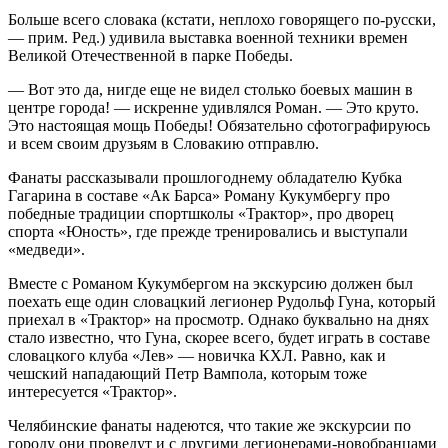
Больше всего словака (кстати, неплохо говорящего по-русски,
— прим. Ред.) удивила выставка военной техники времен
Великой Отечественной в парке Победы.
— Вот это да, нигде еще не видел столько боевых машин в
центре города! — искренне удивлялся Роман. — Это круто.
Это настоящая мощь Победы! Обязательно сфотографируюсь
и всем своим друзьям в Словакию отправлю.
Фанаты рассказывали прошлогоднему обладателю Кубка
Гагарина в составе «Ак Барса» Роману Кукумбергу про
победные традиции спортшколы «Трактор», про дворец
спорта «Юность», где прежде тренировались и выступали
«медведи».
Вместе с Романом Кукумбергом на экскурсию должен был
поехать еще один словацкий легионер Рудольф Гуна, который
приехал в «Трактор» на просмотр. Однако буквально на днях
стало известно, что Гуна, скорее всего, будет играть в составе
словацкого клуба «Лев» — новичка КХЛ. Равно, как и
чешский нападающий Петр Вампола, которым тоже
интересуется «Трактор».
Челябинские фанаты надеются, что такие же экскурсии по
городу они проведут и с другими легионерами-новобранцами