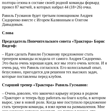
полтора сезона в составе своей родной команды форвард
провел 87 матчей, в которых набрал 44 (18+26) очка.
Равиль Гусманов будет третьим помощником Андрея
Сидоренко вместе с Игорем Каляниным и Олегом
Давыдовым.
Слова
Председатель Попечительского совета «Трактора» Борис
Видгоф:
– Идея сделать Равилю Гусманову предложение стать
тренером команды исходила от самого Андрея Сидоренко.
Это была очень хорошая идея, все мы этого очень хотели. И я
очень рад, что Равиль согласился. Его колоссальный опыт,
безусловно, пригодится для решения тех высоких задач,
которые поставлены перед клубом.
Старший тренер «Трактора» Равиль Гусманов:
– Очень доволен, что закончил карьеру игрока в родном
«Тракторе» и теперь буду работать на благо клуба, в котором
вырос, уже в новой роли. Когда мне поступило предложение
стать тренером команды, я взял время на размышления. Мне