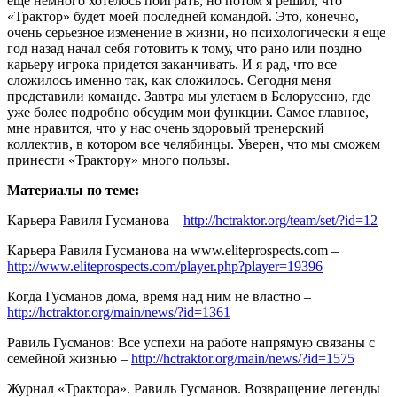
еще немного хотелось поиграть, но потом я решил, что
«Трактор» будет моей последней командой. Это, конечно,
очень серьезное изменение в жизни, но психологически я еще
год назад начал себя готовить к тому, что рано или поздно
карьеру игрока придется заканчивать. И я рад, что все
сложилось именно так, как сложилось. Сегодня меня
представили команде. Завтра мы улетаем в Белоруссию, где
уже более подробно обсудим мои функции. Самое главное,
мне нравится, что у нас очень здоровый тренерский
коллектив, в котором все челябинцы. Уверен, что мы сможем
принести «Трактору» много пользы.
Материалы по теме:
Карьера Равиля Гусманова –
http://hctraktor.org/team/set/?id=12
Карьера Равиля Гусманова на www.eliteprospects.com –
http://www.eliteprospects.com/player.php?player=19396
Когда Гусманов дома, время над ним не властно –
http://hctraktor.org/main/news/?id=1361
Равиль Гусманов: Все успехи на работе напрямую связаны с
семейной жизнью –
http://hctraktor.org/main/news/?id=1575
Журнал «Трактора». Равиль Гусманов. Возвращение легенды