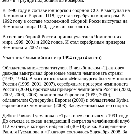
Jets» в 4 раунде под общим 93 номером.
В 1990 году в составе юниорской сборной СССР выступал на
Чемпионате Европы U18, где стал серебряным призером. В
1992 году в составе молодежной сборной Росси выступал на
Чемпионат мира U20, где выиграл золото.
В составе сборной России принял участие в Чемпионатах
мира 1999, 2001 и 2002 годов. И стал серебряным призером
Чемпионата 2002 года.
Участник Олимпийских игр 1994 года (4 место).
Обладатель множества титулов. В челябинском «Тракторе»
дважды выигрывал бронзовые медали чемпионата страны
(1993, 1994). В магнитогорском «Металлурге» был чемпионом
России (1999, 2001, 2007), серебряным призером чемпионата
России (2004), бронзовым призером чемпионата России (2000,
2002, 2006, 2008), чемпионом Евролиги (1999, 2000),
обладателем Суперкубка Европы (2000) и обладателем Кубка
европейских чемпионов (2008). Заслуженный мастер спорта.
Дебют Равиля Гусманова в «Тракторе» состоялся в 1991 году.
До отъезда за океан нападающий сыграл за челябинский клуб
112 матчей, в которых набрал 54 (36+18) очка. Возвращение
Равиля Гусманова в «Трактор» состоялось 5 декабря 2008. За