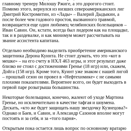
главному тренеру Милошу Ржиге, а это дорогого стоит.
Помимо этого, вернулся из низших североамериканских лиг
Дмитрий Костромитин, из «Лады» – Валерий Дыдыкин, а
после более чем годового простоя, вызванного травмой,
возвращается еще один любимец челябинских болельщиков –
Иван Савин. Он, кстати, всегда был лидером как на площадке,
так и в раздевалке, и как минимум может рассчитывать на
звание ассистента капитана.
Отдельно необходимо выделить приобретение американского
защитника Дерона Куинта. Не стоит думать, что это «кот в
мешке» – на его счету в НХЛ 463 игры, и этот результат даже
близко не стоял с достижениями Гренье (18 игр) или, скажем,
Дойга (158 игр). Кроме того, Куинт уже знаком с нашей лигой
– прошлый сезон он провел в «Нефтехимике» с не самыми
плохими показателями. Вероятнее всего, он будет выходить в
первой паре розыгрыша большинства.
Некоторые болельщики, конечно, жалеют об уходе Мартина
Гренье, но исключительно в качестве тафгая и шоумена.
Дескать, «кто же будет защищать нашу звездочку Кузнецова?»
Однако и Баев, и Савин, и Александр Сазонов вполне могут
постоять и за себя, и за «того парня».
Открытым пока остается лишь вопрос по основному вратарю