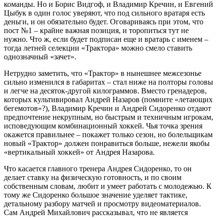
команды. Но и Борис Видгоф, и Владимир Кречин, и Евгений
Цыбук в один голос уверяют, что под сильного вратаря есть
деньги, и он обязательно будет. Оговариваясь при этом, что
пост №1 – крайне важная позиция, и торопиться тут не
нужно. Что ж, если будет подписан еще и вратарь с именем –
тогда летней селекции «Трактора» можно смело ставить
однозначный «зачет».
Нетрудно заметить, что «Трактор» в нынешнее межсезонье
сильно изменился в габаритах – стал ниже на полторы головы
и легче на десяток-другой килограммов. Вместо гренадеров,
которых культивировал Андрей Назаров (помните «летающих
бегемотов»?), Владимир Кречин и Андрей Сидоренко отдают
предпочтение некрупным, но быстрым и техничным игрокам,
исповедующим комбинационный хоккей. Чья точка зрения
окажется правильнее – покажет только сезон, но болельщикам
новый «Трактор» должен понравиться больше, нежели якобы
«вертикальный хоккей» от Андрея Назарова.
Что касается главного тренера Андрея Сидоренко, то он
делает ставку на физическую готовность, и по своим
собственным словам, любит и умеет работать с молодежью. К
тому же Сидоренко большое значение уделяет тактике,
детальному разбору матчей и просмотру видеоматериалов.
Сам Андрей Михайлович рассказывал, что не является