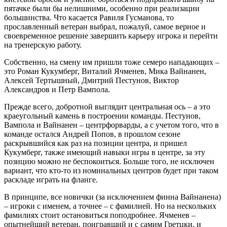
пятачке были бы нелишними, особенно при реализации
большинства. Что касается Равиля Гусманова, то
прославленный ветеран выбрал, пожалуй, самое верное и
своевременное решение завершить карьеру игрока и перейти
на тренерскую работу.
Собственно, на смену им пришли тоже семеро нападающих –
это Роман Кукумберг, Виталий Ячменев, Мика Вайнанен,
Алексей Тертышный, Дмитрий Пестунов, Виктор
Александров и Петр Вампола.
Прежде всего, добротной выглядит центральная ось – а это
краеугольный камень в построении команды. Пестунов,
Вампола и Вайнанен – центрфорварды, а с учетом того, что в
команде остался Андрей Попов, в прошлом сезоне
раскрывшийся как раз на позиции центра, и пришел
Кукумберг, также имеющий навыки игры в центре, за эту
позицию можно не беспокоиться. Больше того, не исключен
вариант, что кто-то из номинальных центров будет при таком
раскладе играть на фланге.
В принципе, все новички (за исключением финна Вайнанена)
– игроки с именем, а точнее – с фамилией. Но на нескольких
фамилиях стоит остановиться поподробнее. Ячменев –
опытнейший ветеран, поигравший и с самим Гретцки, и