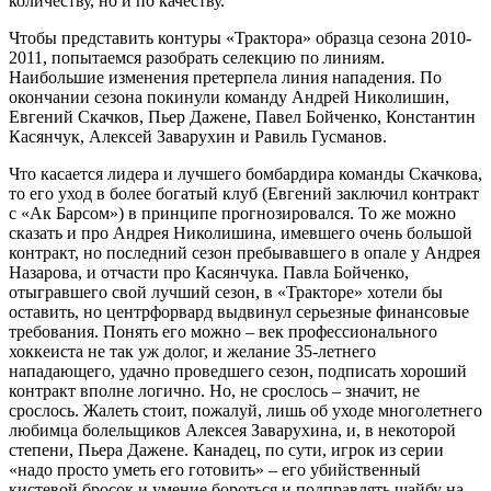
количеству, но и по качеству.
Чтобы представить контуры «Трактора» образца сезона 2010-
2011, попытаемся разобрать селекцию по линиям.
Наибольшие изменения претерпела линия нападения. По
окончании сезона покинули команду Андрей Николишин,
Евгений Скачков, Пьер Дажене, Павел Бойченко, Константин
Касянчук, Алексей Заварухин и Равиль Гусманов.
Что касается лидера и лучшего бомбардира команды Скачкова,
то его уход в более богатый клуб (Евгений заключил контракт
с «Ак Барсом») в принципе прогнозировался. То же можно
сказать и про Андрея Николишина, имевшего очень большой
контракт, но последний сезон пребывавшего в опале у Андрея
Назарова, и отчасти про Касянчука. Павла Бойченко,
отыгравшего свой лучший сезон, в «Тракторе» хотели бы
оставить, но центрфорвард выдвинул серьезные финансовые
требования. Понять его можно – век профессионального
хоккеиста не так уж долог, и желание 35-летнего
нападающего, удачно проведшего сезон, подписать хороший
контракт вполне логично. Но, не срослось – значит, не
срослось. Жалеть стоит, пожалуй, лишь об уходе многолетнего
любимца болельщиков Алексея Заварухина, и, в некоторой
степени, Пьера Дажене. Канадец, по сути, игрок из серии
«надо просто уметь его готовить» – его убийственный
кистевой бросок и умение бороться и подправлять шайбу на