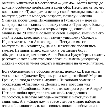
бывший капитаном в московском «Динамо». Бьется всегда до
конца и особенно прибавляет в плей-офф. Несмотря на то, что
воспитанник «Трактора» за основу своей команды никогда не
выступал, уехав в молодом возрасте, пожалуй, именно
Ячменев, после ухода Николишина и Гусманова – первый
кандидат на капитанскую повязку нового «Трактора». Виктор
Александров – быстрый и острый форвард, способный
забивать по 20 шайб и больше за сезон. Видимо, именно в его
снайперских качествах видят замену ушедшему Скачкову.
Надо заметить, что Александров и Пестунов вместе
выступали за «Авангард», да и в Челябинске поселились
вместе. Неудивительно, если они в результате будут
объединены в одном звене. А вот Романа Кукумберга, похоже,
рассматривают в качестве своеобразной замены ушедшему
Дажене – словак умеет создать напряжение на чужом пятачке.
Есть обновления и в оборонительных порядках. Вернулся в
московское «Динамо» Будкин, ушел колоритнейший Мартин
Гренье, а некогда грозная «пушка» Пиганович обменян в
московский «Спартак» на Дениса Баева, который уже
выступал в Челябинске. Баев, кстати, которого ранее Андрей
Назаров любил представлять как любителя древних
философов, в первую очередь – жесткий и неуступчивый
защитник. А в «Спартаке» и вовсе стал регулярно набирать
очки в большинстве, и, как говорят, попал в любимчики к