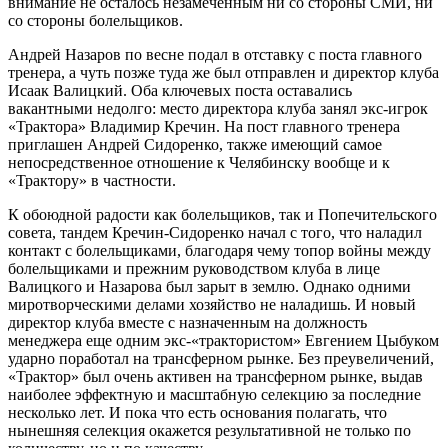
внимание не осталось незамеченным ни со стороны СМИ, ни
со стороны болельщиков.
Андрей Назаров по весне подал в отставку с поста главного
тренера, а чуть позже туда же был отправлен и директор клуба
Исаак Валицкий. Оба ключевых поста оставались
вакантными недолго: место директора клуба занял экс-игрок
«Трактора» Владимир Кречин. На пост главного тренера
приглашен Андрей Сидоренко, также имеющий самое
непосредственное отношение к Челябинску вообще и к
«Трактору» в частности.
К обоюдной радости как болельщиков, так и Попечительского
совета, тандем Кречин-Сидоренко начал с того, что наладил
контакт с болельщиками, благодаря чему топор войны между
болельщиками и прежним руководством клуба в лице
Валицкого и Назарова был зарыт в землю. Однако одними
миротворческими делами хозяйство не наладишь. И новый
директор клуба вместе с назначенным на должность
менеджера еще одним экс-«трактористом» Евгением Цыбуком
ударно поработал на трансферном рынке. Без преувеличений,
«Трактор» был очень активен на трансферном рынке, выдав
наиболее эффектную и масштабную селекцию за последние
несколько лет. И пока что есть основания полагать, что
нынешняя селекция окажется результативной не только по