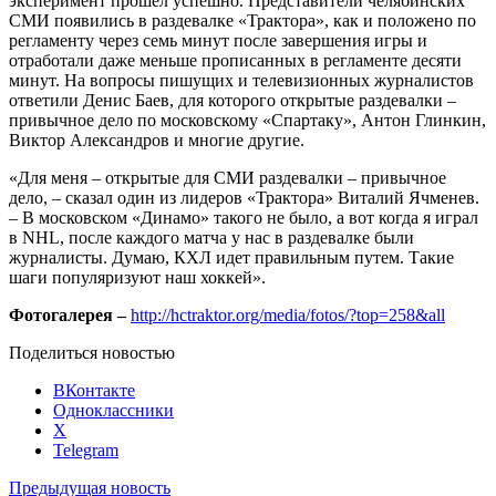
эксперимент прошел успешно. Представители челябинских
СМИ появились в раздевалке «Трактора», как и положено по
регламенту через семь минут после завершения игры и
отработали даже меньше прописанных в регламенте десяти
минут. На вопросы пишущих и телевизионных журналистов
ответили Денис Баев, для которого открытые раздевалки –
привычное дело по московскому «Спартаку», Антон Глинкин,
Виктор Александров и многие другие.
«Для меня – открытые для СМИ раздевалки – привычное
дело, – сказал один из лидеров «Трактора» Виталий Ячменев.
– В московском «Динамо» такого не было, а вот когда я играл
в NHL, после каждого матча у нас в раздевалке были
журналисты. Думаю, КХЛ идет правильным путем. Такие
шаги популяризуют наш хоккей».
Фотогалерея –
http://hctraktor.org/media/fotos/?top=258&all
Поделиться новостью
ВКонтакте
Одноклассники
X
Telegram
Предыдущая новость