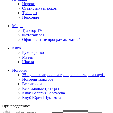
Игроки
Статистика игроков
Тренеры
Персонал
Медиа
Трактор TV
Фотогалерея
Официальные программы матчей
Клуб
Руководство
Музей
Школа
История
25 лучших игроков и тренеров в истории клуба
История Трактора
Все игроки
Все главные тренеры
Клуб Валерия Белоусова
Клуб Юрия Шумакова
При поддержке: