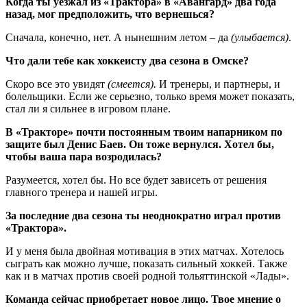
Когда ты уезжал из «Трактора» в «Авангард» два года
назад, мог предположить, что вернешься?
Сначала, конечно, нет. А нынешним летом – да
(улыбается)
.
Что дали тебе как хоккеисту два сезона в Омске?
Скоро все это увидят
(смеется).
И тренеры, и партнеры, и
болельщики. Если же серьезно, только время может показать,
стал ли я сильнее в игровом плане.
В «Тракторе» почти постоянным твоим напарником по
защите был Денис Баев. Он тоже вернулся. Хотел бы,
чтобы ваша пара возродилась?
Разумеется, хотел бы. Но все будет зависеть от решения
главного тренера и нашей игры.
За последние два сезона ты неоднократно играл против
«Трактора».
И у меня была двойная мотивация в этих матчах. Хотелось
сыграть как можно лучше, показать сильный хоккей. Также
как и в матчах против своей родной тольяттинской «Лады».
Команда сейчас приобретает новое лицо. Твое мнение о