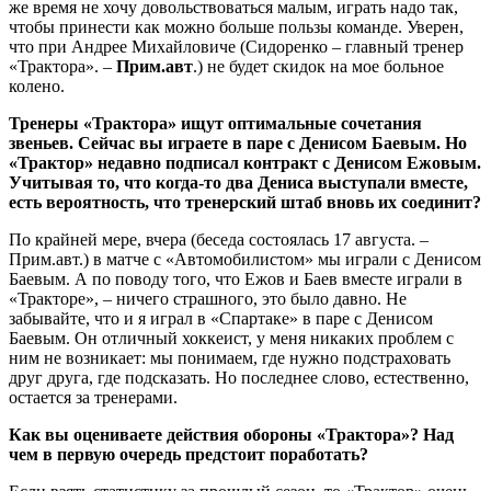
же время не хочу довольствоваться малым, играть надо так,
чтобы принести как можно больше пользы команде. Уверен,
что при Андрее Михайловиче (Сидоренко – главный тренер
«Трактора». –
Прим.авт
.) не будет скидок на мое больное
колено.
Тренеры «Трактора» ищут оптимальные сочетания
звеньев. Сейчас вы играете в паре с Денисом Баевым. Но
«Трактор» недавно подписал контракт с Денисом Ежовым.
Учитывая то, что когда-то два Дениса выступали вместе,
есть вероятность, что тренерский штаб вновь их соединит?
По крайней мере, вчера (беседа состоялась 17 августа. –
Прим.авт.) в матче с «Автомобилистом» мы играли с Денисом
Баевым. А по поводу того, что Ежов и Баев вместе играли в
«Тракторе», – ничего страшного, это было давно. Не
забывайте, что и я играл в «Спартаке» в паре с Денисом
Баевым. Он отличный хоккеист, у меня никаких проблем с
ним не возникает: мы понимаем, где нужно подстраховать
друг друга, где подсказать. Но последнее слово, естественно,
остается за тренерами.
Как вы оцениваете действия обороны «Трактора»? Над
чем в первую очередь предстоит поработать?