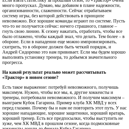
Если взять статистику за прошлый сезон, то «Трактор» очень
много пропускал. Думаю, мы добавим в плане надежности,
организованности, слаженности. Сейчас отрабатываем
систему игры, без которой действовать в принципе
невозможно. Все хорошие команды играют по системе. Пусть
что-то не получается сейчас: ничего страшного, главное –
гнуть свою линию. К сезону накатать, отработать, чтобы все
было отлажено, чтобы каждый знал, что делать. Тем более – в
обороне. Если в нападении еще можно импровизировать,
схитрить, то в обороне должен быть четкий порядок, и
Андрей Сидоренко это нам прививает. Если мы будем хорошо
выполнять установку тренера, то добьемся значительного
прогресса.
На какой результат реально может рассчитывать
«Трактор» в новом сезоне?
Есть такое выражение: потребуй невозможного, получишь
максимум. Нужно, чтобы все мы, я, другие хоккеисты и
тренеры, потребовали невозможного. И получим максимум –
выиграем Кубок Гагарина. Пример клуба ХК МВД у всех
перед глазами. Почему бы и нам не повторить этот путь. У нас
хорошие нападающие, хорошие защитники, хороший вратарь,
хороший тренер. Есть все предпосылки, чтобы выступить не
хуже, чем ХК МВД в прошлом сезоне, когда подмосковные
хоккеисты дошли до финала Кубка Гагарина.