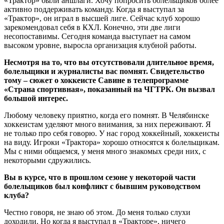
«Трактор» были аншлаги. Хочу попросить болельщиков более
активно поддерживать команду. Когда я выступал за
«Трактор», он играл в высшей лиге. Сейчас клуб хорошо
зарекомендовал себя в КХЛ. Конечно, эти две лиги
несопоставимы. Сегодня команда выступает на самом
высоком уровне, выросла организация клубной работы.
Несмотря на то, что вы отсутствовали длительное время,
болельщики и журналисты вас помнят. Свидетельство
тому – сюжет о хоккеисте Савине в телепрограмме
«Страна спортивная», показанный на ЧГТРК. Он вызвал
большой интерес.
Любому человеку приятно, когда его помнят. В Челябинске
хоккеистам уделяют много внимания, за них переживают. Я
не только про себя говорю. У нас город хоккейный, хоккеисты
на виду. Игроки «Трактора» хорошо относятся к болельщикам.
Мы с ними общаемся, у меня много знакомых среди них, с
некоторыми сдружились.
Вы в курсе, что в прошлом сезоне у некоторой части
болельщиков был конфликт с бывшим руководством
клуба?
Честно говоря, не знаю об этом. До меня только слухи
доходили. Но когда я выступал в «Тракторе», ничего