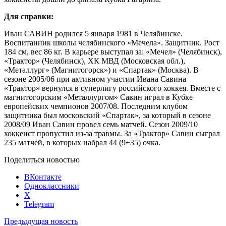
Для справки:
Иван САВИН родился 5 января 1981 в Челябинске.
Воспитанник школы челябинского «Мечела». Защитник. Рост
184 см, вес 86 кг. В карьере выступал за: «Мечел» (Челябинск),
«Трактор» (Челябинск), ХК МВД (Московская обл.),
«Металлург» (Магнитогорск») и «Спартак» (Москва). В
сезоне 2005/06 при активном участии Ивана Савина
«Трактор» вернулся в суперлигу российского хоккея. Вместе с
магнитогорским «Металлургом» Савин играл в Кубке
европейских чемпионов 2007/08. Последним клубом
защитника был московский «Спартак», за который в сезоне
2008/09 Иван Савин провел семь матчей. Сезон 2009/10
хоккеист пропустил из-за травмы. За «Трактор» Савин сыграл
235 матчей, в которых набрал 44 (9+35) очка.
Поделиться новостью
ВКонтакте
Одноклассники
X
Telegram
Предыдущая новость