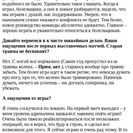
подобного не было. Удивительно такое слышать. Когда я
играл, болельщики, а они в хоккее разбираются, видели, что
мы играем с душой, нас поддерживали. Уверен, что в
нынешнем сезоне никакого конфликта не будет. Тем более,
новое руководство команды абсолютно адекватно. Главное –
хорошо играть и уважительно относиться к болельщикам.
Давайте вернемся в к чисто хоккейным делам. Ваши
ощущения после первых выставочных матчей. Старая
травма не беспокоит?
Нет. С ногой все нормально (Савин год пропустил из-за
травмы колена. –
Прим. авт
.), стараюсь вообще про травму
забыть. Тем более игра идет в таком ритме, что некогда думать
про ногу, про то, что колено было травмировано. Начнешь
думать, ничего не успеешь – ни догнать соперника, ни
убежать.
А ощущения от игры?
Я очень соскучился по хоккею. На первый матч выходил – у
меня уровень адреналина зашкалил: наконец опять играю!
Очень было тяжело реабилитироваться после нескольких
операций, но я верил, что буду в строю, и сделал все
возможное для этого. Я сейчас играю и очень рад этому. В то