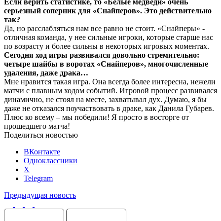
Если верить статистике, то «Белые медведи» очень
серьезный соперник для «Снайперов». Это действительно
так?
Да, но расслабляться нам все равно не стоит. «Снайперы» -
отличная команда, у нее сильные игроки, которые старше нас
по возрасту и более сильны в некоторых игровых моментах.
Сегодня ход игры развивался довольно стремительно:
четыре шайбы в воротах «Снайперов», многочисленные
удаления, даже драка…
Мне нравится такая игра. Она всегда более интересна, нежели
матчи с плавным ходом событий. Игровой процесс развивался
динамично, не стоял на месте, захватывал дух. Думаю, я бы
даже не отказался поучаствовать в драке, как Данила Губарев.
Плюс ко всему – мы победили! Я просто в восторге от
прошедшего матча!
Поделиться новостью
ВКонтакте
Одноклассники
X
Telegram
Предыдущая новость