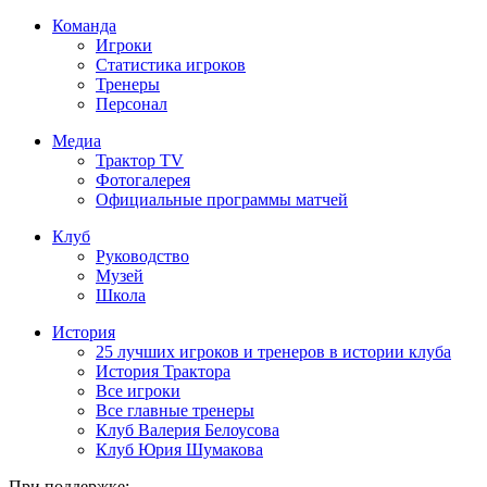
Команда
Игроки
Статистика игроков
Тренеры
Персонал
Медиа
Трактор TV
Фотогалерея
Официальные программы матчей
Клуб
Руководство
Музей
Школа
История
25 лучших игроков и тренеров в истории клуба
История Трактора
Все игроки
Все главные тренеры
Клуб Валерия Белоусова
Клуб Юрия Шумакова
При поддержке: