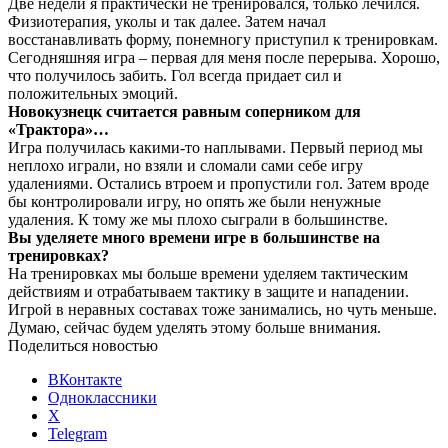
Две недели я практически не тренировался, только лечился.
Физиотерапия, уколы и так далее. Затем начал
восстанавливать форму, понемногу приступил к тренировкам.
Сегодняшняя игра – первая для меня после перерыва. Хорошо,
что получилось забить. Гол всегда придает сил и
положительных эмоций.
Новокузнецк считается равным соперником для
«Трактора»…
Игра получилась какими-то наплывами. Первый период мы
неплохо играли, но взяли и сломали сами себе игру
удалениями. Остались втроем и пропустили гол. Затем вроде
бы контролировали игру, но опять же были ненужные
удаления. К тому же мы плохо сыграли в большинстве.
Вы уделяете много времени игре в большинстве на
тренировках?
На тренировках мы больше времени уделяем тактическим
действиям и отрабатываем тактику в защите и нападении.
Игрой в неравных составах тоже занимались, но чуть меньше.
Думаю, сейчас будем уделять этому больше внимания.
Поделиться новостью
ВКонтакте
Одноклассники
X
Telegram