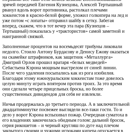
зрячей передачей Евгения Кузнецова, Алексей Тертышный
рванул вдоль ворот противника, растолкал плечами
хоккеистов в красно-белой форме, уложил голкипера на лед и
уже потом «с лопаты» отправил шайбу в сетку. Забегая
вперед, скажем, что в тот вечер эта пара (Кузнецов –
Тертышный) показалась у «трактористов» самой заметной и
наигранной связкой.
Заполненные процентов на восемьдесят трибуны ликовали
недолго. Стоило Антону Бурдасову и Денису Ежову оказаться
на скамейке штрафников, как защитник «Металлурга»
Дмитрий Орлов прошил вратаря «белых медведей»
Себастьена Кэрона мощным выстрелом от синей линии.
После чего удаления посыпались как из рога изобилия.
Благодаря этому южноуральским хоккеистам тоже довелось
целую минуту играть впятером против троих. За это время
они сделали четыре прицельных броска, но более
существенных дивидендов для себя не извлекли.
Ничья продержалась до третьего периода. А в заключительной
двадцатиминутке посвежее выглядели все-таки гости. То и
дело у ворот Кэрона вспыхивал пожар. Очередная суматоха в
его владениях закончилась обидным голом: дальний бросок,
серия рикошетов – и черный кругляш по дуге над плечом
закрытого своими и чужими игроками кипера опускается в