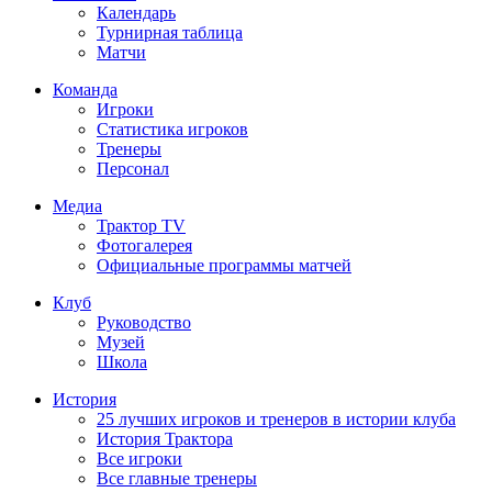
Календарь
Турнирная таблица
Матчи
Команда
Игроки
Статистика игроков
Тренеры
Персонал
Медиа
Трактор TV
Фотогалерея
Официальные программы матчей
Клуб
Руководство
Музей
Школа
История
25 лучших игроков и тренеров в истории клуба
История Трактора
Все игроки
Все главные тренеры