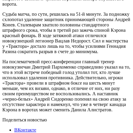
ворота.
Судьба матча, по сути, решилась на 51-й минуте. За подножку
схлопотал удаление защитник принимающей стороны Андрей
Конев. Сталеварам хватило половины стандартного
штрафного срока, чтобы в третий раз зажечь спиной Кэрона
красный фонарь. В ходе затяжной атаки отличился
новокузнецкий легионер Вацлав Недорост. Сил и мастерства
у «Трактора» достало лишь на то, чтобы усилиями Геннадия
Разина сократить разрыв в счете до минимума.
На послематчевой пресс-конференции главный тренер
новокузнечан Дмитрий Пархоменко справедливо указал на то,
что в этой встрече победный голод утолил тот, кто лучше
использовал удаления противника. Действительно, игроки
«Трактора» провели в штрафном боксе на шесть минут
меньше, чем их визави, однако, в отличие от них, ни разу
своим преимуществом не воспользовались. А наставник
«черно-белых» Андрей Сидоренко попенял на свою атаку за
отсутствие характера и намекнул, что уже в четверг канадца
Кэрона в воротах может сменить Данила Алистратов.
Поделиться новостью
ВКонтакте