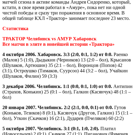
матчей сезона в активе команды Андрея Сидоренко, который,
кстати, в свое время работал в «Амуре», пока нет ни одной
чистой победы и сразу три поражения в основное время. В
общей таблице КХЛ «Трактор» занимает последнее 23 место.
Статистика
ТРАКТОР Челябинск vs АМУР Хабаровск
Все матчи в элите в новейшей истории «Трактора»
4 октября 2006. Хабаровск. 3:3 (2:0, 0:1, 1:2) от 0:0.
Раенко
(Малов) 5 (1:0), Дыдыкин (Черников) 13 (2:0 – бол), Крысанов
(Шулаков, Артюшин) 35 (2:1 – бол), Воронцов (Попов) 42
(3:1), Остроушко (Тимаков, Суурсоо) 44 (3:2 – бол), Учайкин
(Шулаков, Филин) 59 (3:3)
3 декабря 2006. Челябинск. 1:1 (0:0, 0:1, 1:0) от 0:0.
Антипин
(Страхов, Конькин) 25 (0:1 – бол), Галкин (Касянчук) 48 (1:1 –
бол)
20 января 2007. Челябинск. 2:2 (2:1, 0:0, 0:1) от 0:0.
Гутов
(Коньков, Тезиков) 8 (0:1), Касянчук (Другов, Галкин) 15 (1:1 –
бол), Уткин (Скачков) 16 (2:1), Дударев (Пчеляков) 60 (2:2)
5 октября 2007. Челябинск. 3:1 (0:1, 1:0, 2:0).
Платил
(Новосельцев) 2 (0:1), Скачков 27 (1:1), Пиганович (Ячменев,