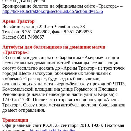
От 200 до 400 рублей
Бронирование билетов на официальном сайте «Трактора» –
http://tickets.hctraktor.org/sectorList.do?actionId=1536
Арена Трактор
Челябинск, улица 250 лет Челябинску, 38
Телефон: 8 351 7498802, факс: 8 351 7498833
Кассы: 8351 7498867
Автобусы для болельщиков на домашние матчи
«Трактора»!
23 сентября в день игры с хабаровским «Амуром» и в дни
всех остальных домашних матчей команды все желающие
смогут бесплатно доехать до «Арены Трактор» из трех точек
города! Шесть автобусов, обозначенных табличками с
эмблемой «Трактора», будут ждать болельщиков,
отправляющихся на матч «черно-белых», у проходной ЧТПЗ,
Комсомольской площади (на улице Горького) и Площади
Революции (в начале пешеходной части улицы Кирова) с
17:00 до 17:30. После чего отправятся в дорогу до «Арены
Трактор». Сразу после матча автобусы доставят болельщиков
до мест отправления.
Трансляции
Официальный сайт КХЛ. 23 сентября 2010. 19:00. Текстовая
трансляция –
http://online.khl.ru/online