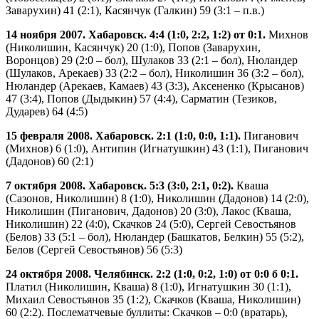
Заварухин) 41 (2:1), Касянчук (Галкин) 59 (3:1 – п.в.)
14 ноября 2007. Хабаровск. 4:4 (1:0, 2:2, 1:2) от 0:1.
Михнов
(Николишин, Касянчук) 20 (1:0), Попов (Заварухин,
Воронцов) 29 (2:0 – бол), Шулаков 33 (2:1 – бол), Нюландер
(Шулаков, Арекаев) 33 (2:2 – бол), Николишин 36 (3:2 – бол),
Нюландер (Арекаев, Камаев) 43 (3:3), Аксененко (Крысанов)
47 (3:4), Попов (Дыдыкин) 57 (4:4), Сарматин (Тезиков,
Дударев) 64 (4:5)
15 февраля 2008. Хабаровск. 2:1 (1:0, 0:0, 1:1).
Пиганович
(Михнов) 6 (1:0), Антипин (Игнатушкин) 43 (1:1), Пиганович
(Дадонов) 60 (2:1)
7 октября 2008. Хабаровск. 5:3 (3:0, 2:1, 0:2).
Кваша
(Сазонов, Николишин) 8 (1:0), Николишин (Дадонов) 14 (2:0),
Николишин (Пиганович, Дадонов) 20 (3:0), Лакос (Кваша,
Николишин) 22 (4:0), Скачков 24 (5:0), Сергей Севостьянов
(Белов) 33 (5:1 – бол), Нюландер (Башкатов, Белкин) 55 (5:2),
Белов (Сергей Севостьянов) 56 (5:3)
24 октября 2008. Челябинск. 2:2 (1:0, 0:2, 1:0) от 0:0 б 0:1.
Платил (Николишин, Кваша) 8 (1:0), Игнатушкин 30 (1:1),
Михаил Севостьянов 35 (1:2), Скачков (Кваша, Николишин)
60 (2:2). Послематчевые буллиты: Скачков – 0:0 (вратарь),