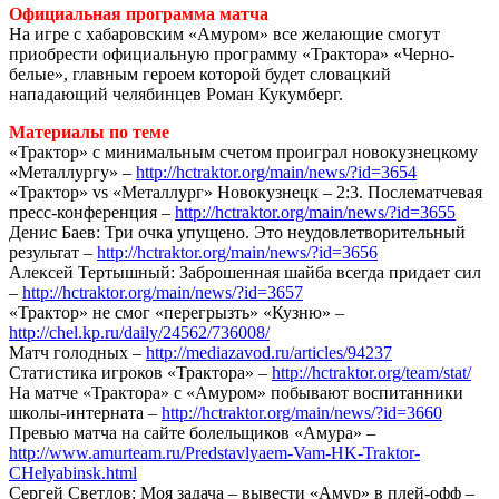
Официальная программа матча
На игре с хабаровским «Амуром» все желающие смогут
приобрести официальную программу «Трактора» «Черно-
белые», главным героем которой будет словацкий
нападающий челябинцев Роман Кукумберг.
Материалы по теме
«Трактор» с минимальным счетом проиграл новокузнецкому
«Металлургу» –
http://hctraktor.org/main/news/?id=3654
«Трактор» vs «Металлург» Новокузнецк – 2:3. Послематчевая
пресс-конференция –
http://hctraktor.org/main/news/?id=3655
Денис Баев: Три очка упущено. Это неудовлетворительный
результат –
http://hctraktor.org/main/news/?id=3656
Алексей Тертышный: Заброшенная шайба всегда придает сил
–
http://hctraktor.org/main/news/?id=3657
«Трактор» не смог «перегрызть» «Кузню» –
http://chel.kp.ru/daily/24562/736008/
Матч голодных –
http://mediazavod.ru/articles/94237
Статистика игроков «Трактора» –
http://hctraktor.org/team/stat/
На матче «Трактора» с «Амуром» побывают воспитанники
школы-интерната –
http://hctraktor.org/main/news/?id=3660
Превью матча на сайте болельщиков «Амура» –
http://www.amurteam.ru/Predstavlyaem-Vam-HK-Traktor-
CHelyabinsk.html
Сергей Светлов: Моя задача – вывести «Амур» в плей-офф –