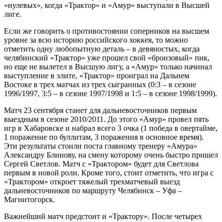
«нулевых», когда «Трактор» и «Амур» выступали в Высшей
лиге.
Если же говорить о противостоянии соперников на высшем
уровне за всю историю российского хоккея, то можно
отметить одну любопытную деталь – в девяностых, когда
челябинский «Трактор» уже прошел свой «бронзовый» пик,
но еще не вылетел в Высшую лигу, а «Амур» только начинал
выступление в элите, «Трактор» проиграл на Дальнем
Востоке в трех матчах из трех сыгранных (0:3 – в сезоне
1996/1997, 3:5 – в сезоне 1997/1998 и 1:5 – в сезоне 1998/1999).
Матч 23 сентября станет для дальневосточников первым
выездным в сезоне 2010/2011. До этого «Амур» провел пять
игр в Хабаровске и набрал всего 3 очка (1 победа в овертайме,
1 поражение по буллитам, 3 поражения в основное время).
Эти результаты стоили поста главному тренеру «Амура»
Александру Блинову, на смену которому очень быстро пришел
Сергей Светлов. Матч с «Трактором» будет для Светлова
первым в новой роли. Кроме того, стоит отметить, что игра с
«Трактором» откроет тяжелый трехматчевый выезд
дальневосточников по маршруту Челябинск – Уфа –
Магнитогорск.
Важнейший матч предстоит и «Трактору». После четырех