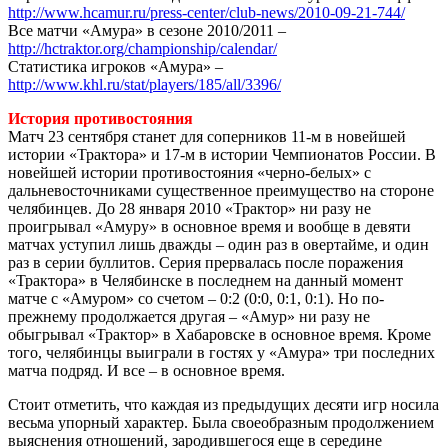
http://www.hcamur.ru/press-center/club-news/2010-09-21-744/
Все матчи «Амура» в сезоне 2010/2011 –
http://hctraktor.org/championship/calendar/
Статистика игроков «Амура» –
http://www.khl.ru/stat/players/185/all/3396/
История противостояния
Матч 23 сентября станет для соперников 11-м в новейшей
истории «Трактора» и 17-м в истории Чемпионатов России. В
новейшей истории противостояния «черно-белых» с
дальневосточниками существенное преимущество на стороне
челябинцев. До 28 января 2010 «Трактор» ни разу не
проигрывал «Амуру» в основное время и вообще в девяти
матчах уступил лишь дважды – один раз в овертайме, и один
раз в серии буллитов. Серия прервалась после поражения
«Трактора» в Челябинске в последнем на данный момент
матче с «Амуром» со счетом – 0:2 (0:0, 0:1, 0:1). Но по-
прежнему продолжается другая – «Амур» ни разу не
обыгрывал «Трактор» в Хабаровске в основное время. Кроме
того, челябинцы выиграли в гостях у «Амура» три последних
матча подряд. И все – в основное время.
Стоит отметить, что каждая из предыдущих десяти игр носила
весьма упорный характер. Была своеобразным продолжением
выяснения отношений, зародившегося еще в середине