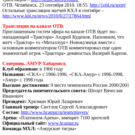
ОТВ. Челябинск. 23 сентября 2010. 18:55.
http://1obl.ru/sport/
Остальные трансляции матчей КХЛ в сентябре –
http://www.khl.ru/news/2010/8/27/27864.html
Трансляция на канале ОТВ
Приглашенным гостем эфира на канале ОТВ будет экс-
нападающий «Трактора» Андрей Кудинов. Напомним, что
матч «Трактор» vs «Металлург» Новокузнецк вместе с
основным комментатором ОТВ комментировал еще один
знаменитый игрок «Трактора» девяностых Валерий Карпов.
Соперник. АМУР Хабаровск
Клуб образован:
в 1966 году
Названия:
«СКА» с 1966-1996, «СКА-Амур» с 1996-1998,
«Амур» с 1998 года
Высшие достижения:
9 место чемпионата России 2000/2001
Председатель попечительского совета:
Шпорт Вячеслав
Иванович
Президент:
Хризман Юрий Лазаревич
Главный тренер:
Светлов Сергей Александрович
Состав:
http://www.hcamur.ru/team/players/
Арена:
«Платинум-Арена», вмещает 7100 зрителей
Официальный сайт:
www.hcamur.ru
Команда МХЛ:
«Амурские тигры»