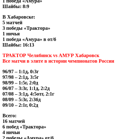
1 победа «Амура»
Шайбы: 8:9
В Хабаровске:
5 матчей
3 победы «Трактора»
1 ничья
1 победа «Амура» в от/б
Шайбы: 16:13
ТРАКТОР Челябинск vs АМУР Хабаровск
Все матчи в элите в истории чемпионатов России
96/97 – 1:1д, 0:3г
97/98 – 2:1д, 3:5г
98/99 – 1:5г, 2:0д
06/07 – 3:3г, 1:1д, 2:2д
07/08 – 3:1д, 4:5отг, 2:1г
08/09 – 5:3г, 2:3бд
09/10 – 2:1г, 0:2д
Всего:
16 матчей
6 побед «Трактора»
4 ничьи
2 победы «Амура» от/б