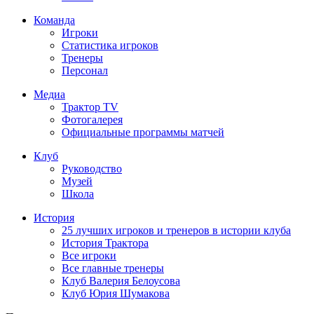
Команда
Игроки
Статистика игроков
Тренеры
Персонал
Медиа
Трактор TV
Фотогалерея
Официальные программы матчей
Клуб
Руководство
Музей
Школа
История
25 лучших игроков и тренеров в истории клуба
История Трактора
Все игроки
Все главные тренеры
Клуб Валерия Белоусова
Клуб Юрия Шумакова