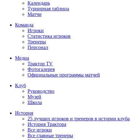
Календарь
Турнирная таблица
Матчи
Команда
Игроки
Статистика игроков
Тренеры
Персонал
Медиа
Трактор TV
Фотогалерея
Официальные программы матчей
Клуб
Руководство
Музей
Школа
История
25 лучших игроков и тренеров в истории клуба
История Трактора
Все игроки
Все главные тренеры