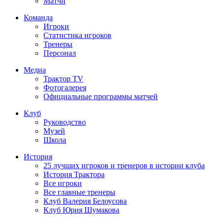
Матчи
Команда
Игроки
Статистика игроков
Тренеры
Персонал
Медиа
Трактор TV
Фотогалерея
Официальные программы матчей
Клуб
Руководство
Музей
Школа
История
25 лучших игроков и тренеров в истории клуба
История Трактора
Все игроки
Все главные тренеры
Клуб Валерия Белоусова
Клуб Юрия Шумакова