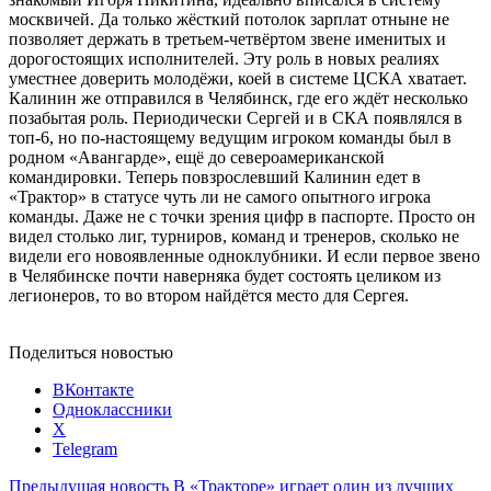
москвичей. Да только жёсткий потолок зарплат отныне не
позволяет держать в третьем-четвёртом звене именитых и
дорогостоящих исполнителей. Эту роль в новых реалиях
уместнее доверить молодёжи, коей в системе ЦСКА хватает.
Калинин же отправился в Челябинск, где его ждёт несколько
позабытая роль. Периодически Сергей и в СКА появлялся в
топ-6, но по-настоящему ведущим игроком команды был в
родном «Авангарде», ещё до североамериканской
командировки. Теперь повзрослевший Калинин едет в
«Трактор» в статусе чуть ли не самого опытного игрока
команды. Даже не с точки зрения цифр в паспорте. Просто он
видел столько лиг, турниров, команд и тренеров, сколько не
видели его новоявленные одноклубники. И если первое звено
в Челябинске почти наверняка будет состоять целиком из
легионеров, то во втором найдётся место для Сергея.
Поделиться новостью
ВКонтакте
Одноклассники
X
Telegram
Предыдущая новость
В «Тракторе» играет один из лучших