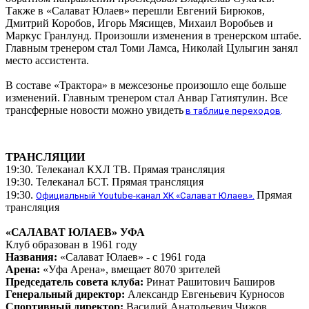
Также в «Салават Юлаев» перешли Евгений Бирюков,
Дмитрий Коробов, Игорь Мясищев, Михаил Воробьев и
Маркус Гранлунд. Произошли изменения в тренерском штабе.
Главным тренером стал Томи Ламса, Николай Цулыгин занял
место ассистента.
В составе «Трактора» в межсезонье произошло еще больше
изменений. Главным тренером стал Анвар Гатиятулин. Все
трансферные новости можно увидеть
в таблице переходов
.
ТРАНСЛЯЦИИ
19:30. Телеканал КХЛ ТВ. Прямая трансляция
19:30. Телеканал БСТ. Прямая трансляция
19:30.
Прямая
Официальный Youtube-канал ХК «Салават Юлаев».
трансляция
«САЛАВАТ ЮЛАЕВ» УФА
Клуб образован в 1961 году
Названия:
«Салават Юлаев» - с 1961 года
Арена:
«Уфа Арена», вмещает 8070 зрителей
Председатель совета клуба:
Ринат Рашитович Баширов
Генеральный директор:
Александр Евгеньевич Курносов
Спортивный директор:
Василий Анатольевич Чижов