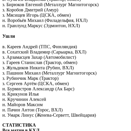
з. Бирюков Евгений (Металлург Магнитогорск)
з. Коробов Дмитрий (Амур)
з. Мясищев Игорь (ЦСКА, обмен)
н. Воробьёв Михаил (Филадельфия, НХЛ)
н. Гранлунд Маркус (Эдмонтон, НХЛ)
Ушли
в. Кареев Андрей (ТПС, Финляндия)
в. Сохатский Владимир (Сарыарка, ВХЛ)
з. Арзамасцев Захар (Автомобилист)
з. Гареев Станислав (Трактор, обмен)
з. Жульдиков Никита (Рубин, ВХЛ)
з. Пашнин Михаил (Металлург Магнитогорск)
з. Рубинчик Марк (Трактор)
з. Сергеев Артём (ЦСКА, обмен)
н. Бурмистров Александр (Ак Барс)
н. Крикунов Илья
н. Кручинин Алексей
н. Майоров Максим
н. Пачин Антон (Торос, ВХЛ)
н. Умарк Линус (Женева-Серветт, Швейцария)
СТАТИСТИКА
Все матчи в КХЛ