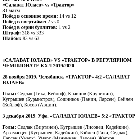
«Салават Юлаев» vs «Трактор»
31 матч
Побед в основное время:
14 vs 12
Побед в овертайме:
2 vs 0
Побед в серии буллитов:
1 vs 2
Штраф:
318 vs 333
Шайбы:
83 vs 63
«САЛАВАТ ЮЛАЕВ» VS «ТРАКТОР» В РЕГУЛЯРНОМ
ЧЕМПИОНАТЕ КХЛ 2019/2020
28 ноября 2019. Челябинск. «ТРАКТОР» 4:2 «САЛАВАТ
ЮЛАЕВ»
Голы:
Седлак (Гика, Кейлоф), Кравцов (Кручинин),
Кугрышев (Бурмистров), Сошников (Панин, Ларсен), Бэйлен
(Кейлоф), Косов (Авцин).
3 декабря 2019. Уфа. «САЛАВАТ ЮЛАЕВ» 5:2 «ТРАКТОР
Голы:
Седлак (Виртанен), Кугрышев (Лисовец, Кадейкин),
Арзамасцев (Кугрышев, Кадейкин), Бэйлен (Гика, Седлак),
Ларсен (Умарк), Умарк (Маннинен, Ларсен), Жарков