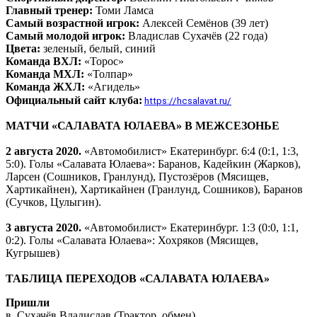
Главный тренер:
Томи Ламса
Самый возрастной игрок:
Алексей Семёнов (39 лет)
Самый молодой игрок:
Владислав Сухачёв (22 года)
Цвета:
зеленый, белый, синий
Команда ВХЛ:
«Торос»
Команда МХЛ:
«Толпар»
Команда ЖХЛ:
«Агидель»
Официальный сайт клуба:
https://hcsalavat.ru/
МАТЧИ «САЛАВАТА ЮЛАЕВА» В МЕЖСЕЗОНЬЕ
2 августа 2020.
«Автомобилист» Екатеринбург. 6:4 (0:1, 1:3,
5:0). Голы «Салавата Юлаева»: Баранов, Кадейкин (Жарков),
Ларсен (Сошников, Гранлунд), Пустозёров (Мясищев,
Хартикайнен), Хартикайнен (Гранлунд, Сошников), Баранов
(Сучков, Цулыгин).
3 августа 2020.
«Автомобилист» Екатеринбург. 1:3 (0:0, 1:1,
0:2). Голы «Салавата Юлаева»: Хохряков (Мясищев,
Кугрышев)
ТАБЛИЦА ПЕРЕХОДОВ «САЛАВАТА ЮЛАЕВА»
Пришли
в. Сухачёв Владислав (Трактор, обмен)