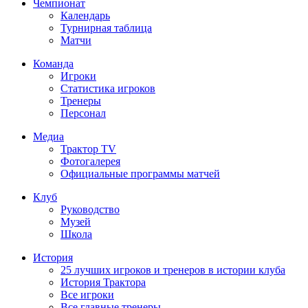
Чемпионат
Календарь
Турнирная таблица
Матчи
Команда
Игроки
Статистика игроков
Тренеры
Персонал
Медиа
Трактор TV
Фотогалерея
Официальные программы матчей
Клуб
Руководство
Музей
Школа
История
25 лучших игроков и тренеров в истории клуба
История Трактора
Все игроки
Все главные тренеры