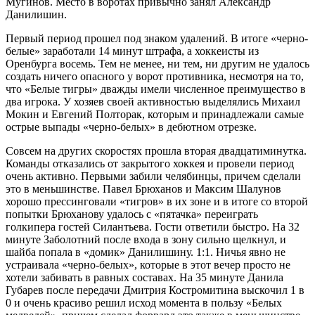
Мугинов. Место в воротах привычно занял Александр
Данилишин.
Первый период прошел под знаком удалений. В итоге «черно-
белые» заработали 14 минут штрафа, а хоккеисты из
Оренбурга восемь. Тем не менее, ни тем, ни другим не удалось
создать ничего опасного у ворот противника, несмотря на то,
что «Белые тигры» дважды имели численное преимущество в
два игрока. У хозяев своей активностью выделялись Михаил
Мокин и Евгений Полторак, которым и принадлежали самые
острые выпады «черно-белых» в дебютном отрезке.
Совсем на других скоростях прошла вторая двадцатиминутка.
Команды отказались от закрытого хоккея и провели период
очень активно. Первыми забили челябинцы, причем сделали
это в меньшинстве. Павел Брюханов и Максим Шалунов
хорошо прессинговали «тигров» в их зоне и в итоге со второй
попытки Брюханову удалось с «пятачка» переиграть
голкипера гостей Силантьева. Гости ответили быстро. На 32
минуте Заболотний после входа в зону сильно щелкнул, и
шайба попала в «домик» Данилишину. 1:1. Ничья явно не
устраивала «черно-белых», которые в этот вечер просто не
хотели забивать в равных составах. На 35 минуте Данила
Губарев после передачи Дмитрия Костромитина выскочил 1 в
0 и очень красиво решил исход момента в пользу «Белых