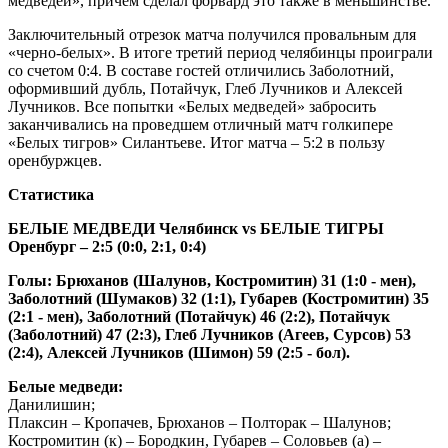
медведей», причем сделал форвард это также в меньшинстве.
Заключительный отрезок матча получился провальным для
«черно-белых». В итоге третий период челябинцы проиграли
со счетом 0:4. В составе гостей отличились Заболотний,
оформивший дубль, Потайчук, Глеб Лучников и Алексей
Лучников. Все попытки «Белых медведей» забросить
заканчивались на проведшем отличный матч голкипере
«Белых тигров» Силантьеве. Итог матча – 5:2 в пользу
оренбуржцев.
Статистика
БЕЛЫЕ МЕДВЕДИ Челябинск vs БЕЛЫЕ ТИГРЫ
Оренбург – 2:5 (0:0, 2:1, 0:4)
Голы: Брюханов (Шалунов, Костромитин) 31 (1:0 - мен),
Заболотний (Шумаков) 32 (1:1), Губарев (Костромитин) 35
(2:1 - мен), Заболотний (Потайчук) 46 (2:2), Потайчук
(Заболотний) 47 (2:3), Глеб Лучников (Агеев, Сурсов) 53
(2:4), Алексей Лучников (Шимон) 59 (2:5 - бол).
Белые медведи:
Данилишин;
Плаксин – Кропачев, Брюханов – Полторак – Шалунов;
Костромитин (к) – Бородкин, Губарев – Соловьев (а) –