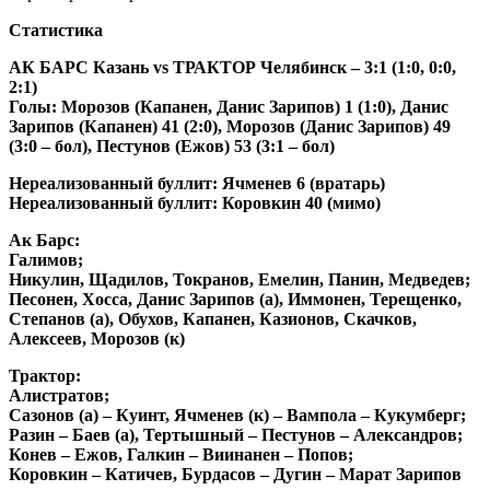
Статистика
АК БАРС Казань
vs
ТРАКТОР Челябинск – 3:1 (1:0, 0:0,
2:1)
Голы: Морозов (Капанен, Данис Зарипов) 1 (1:0), Данис
Зарипов (Капанен) 41 (2:0), Морозов (Данис Зарипов) 49
(3:0 – бол), Пестунов (Ежов) 53 (3:1 – бол)
Нереализованный буллит: Ячменев 6 (вратарь)
Нереализованный буллит: Коровкин 40 (мимо)
Ак Барс:
Галимов;
Никулин, Щадилов, Токранов, Емелин, Панин, Медведев;
Песонен, Хосса, Данис Зарипов (а), Иммонен, Терещенко,
Степанов (а), Обухов, Капанен, Казионов, Скачков,
Алексеев, Морозов (к)
Трактор:
Алистратов;
Сазонов (а) – Куинт, Ячменев (к) – Вампола – Кукумберг;
Разин – Баев (а), Тертышный – Пестунов – Александров;
Конев – Ежов, Галкин – Виинанен – Попов;
Коровкин – Катичев, Бурдасов – Дугин – Марат Зарипов