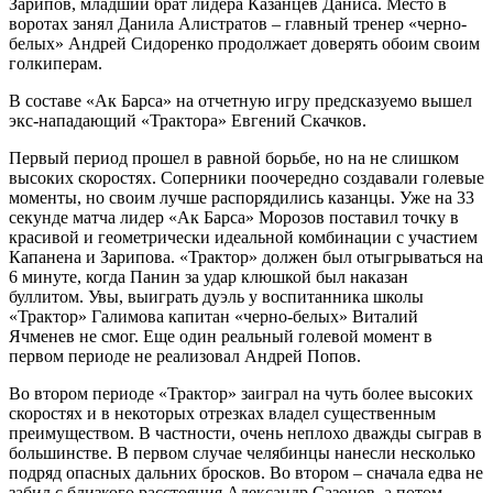
Зарипов, младший брат лидера Казанцев Даниса. Место в
воротах занял Данила Алистратов – главный тренер «черно-
белых» Андрей Сидоренко продолжает доверять обоим своим
голкиперам.
В составе «Ак Барса» на отчетную игру предсказуемо вышел
экс-нападающий «Трактора» Евгений Скачков.
Первый период прошел в равной борьбе, но на не слишком
высоких скоростях. Соперники поочередно создавали голевые
моменты, но своим лучше распорядились казанцы. Уже на 33
секунде матча лидер «Ак Барса» Морозов поставил точку в
красивой и геометрически идеальной комбинации с участием
Капанена и Зарипова. «Трактор» должен был отыгрываться на
6 минуте, когда Панин за удар клюшкой был наказан
буллитом. Увы, выиграть дуэль у воспитанника школы
«Трактор» Галимова капитан «черно-белых» Виталий
Ячменев не смог. Еще один реальный голевой момент в
первом периоде не реализовал Андрей Попов.
Во втором периоде «Трактор» заиграл на чуть более высоких
скоростях и в некоторых отрезках владел существенным
преимуществом. В частности, очень неплохо дважды сыграв в
большинстве. В первом случае челябинцы нанесли несколько
подряд опасных дальних бросков. Во втором – сначала едва не
забил с близкого расстояния Александр Сазонов, а потом