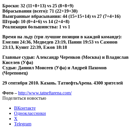
Броски: 32 (11+8+13)
vs
25 (8+8+9)
Вбрасывания (всего): 71 (22+19+30)
Выигранные вбрасывания: 44 (15+15+14)
vs
27 (7+4+16)
Штраф: 10 (0+4+6)
vs
14 (2+4+8)
Реализация большинства: 1
vs
1
Время на льду (три лучшие позиции в каждой команде):
Емелин 24:36, Медведев 23:19, Панин 19:53
vs
Сазонов
23:13, Куинт 22:39, Ежов 18:18
Главные судьи: Александр Черенков (Москва) и Владислав
Киселев (Уфа)
Судьи: Даниил Моисеев (Уфа) и Андрей Пахомов
(Череповец)
29 сентября 2010. Казань. ТатнефтьАрена. 4300 зрителей
Фото –
http://www.tatneftarena.com/
Поделиться новостью
ВКонтакте
Одноклассники
X
Telegram