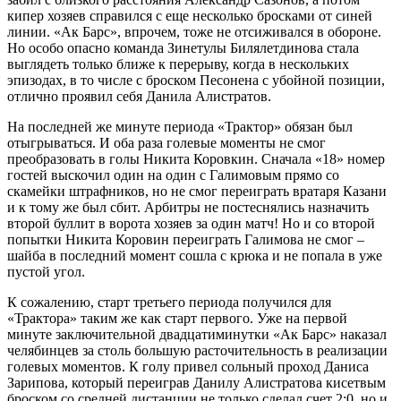
кипер хозяев справился с еще несколько бросками от синей
линии. «Ак Барс», впрочем, тоже не отсиживался в обороне.
Но особо опасно команда Зинетулы Билялетдинова стала
выглядеть только ближе к перерыву, когда в нескольких
эпизодах, в то числе с броском Песонена с убойной позиции,
отлично проявил себя Данила Алистратов.
На последней же минуте периода «Трактор» обязан был
отыгрываться. И оба раза голевые моменты не смог
преобразовать в голы Никита Коровкин. Сначала «18» номер
гостей выскочил один на один с Галимовым прямо со
скамейки штрафников, но не смог переиграть вратаря Казани
и к тому же был сбит. Арбитры не постеснялись назначить
второй буллит в ворота хозяев за один матч! Но и со второй
попытки Никита Коровин переиграть Галимова не смог –
шайба в последний момент сошла с крюка и не попала в уже
пустой угол.
К сожалению, старт третьего периода получился для
«Трактора» таким же как старт первого. Уже на первой
минуте заключительной двадцатиминутки «Ак Барс» наказал
челябинцев за столь большую расточительность в реализации
голевых моментов. К голу привел сольный проход Даниса
Зарипова, который переиграв Данилу Алистратова кисетвым
броском со средней дистанции не только сделал счет 2:0, но и