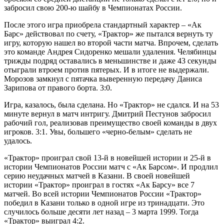
забросил свою 200-ю шайбу в Чемпионатах России.
После этого игра приобрела стандартный характер – «Ак
Барс» действовал по счету, «Трактор» же пытался вернуть ту
игру, которую нашел во второй части матча. Впрочем, сделать
это команде Андрея Сидоренко мешали удаления. Челябинцы
трижды подряд оставались в меньшинстве и даже 43 секунды
отыграли втроем против пятерых. И в итоге не выдержали.
Морозов замкнул с пятачка выверенную передачу Даниса
Зарипова от правого борта. 3:0.
Игра, казалось, была сделана. Но «Трактор» не сдался. И на 53
минуте вернул в матч интригу. Дмитрий Пестунов забросил
рабочий гол, реализовав преимущество своей команды в двух
игроков. 3:1. Увы, большего «черно-белым» сделать не
удалось.
«Трактор» проиграл свой 13-й в новейшей истории и 25-й в
истории Чемпионатов России матч с «Ак Барсом». И продлил
серию неудачных матчей в Казани. В своей новейшей
истории «Трактор» проиграл в гостях «Ак Барсу» все 7
матчей. Во всей истории Чемпионатов России «Трактор»
победил в Казани только в одной игре из тринадцати. Это
случилось больше десяти лет назад – 3 марта 1999. Тогда
«Трактор» выиграл 4:2.