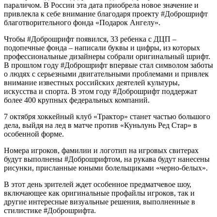
параличом. В России эта дата приобрела новое значение и
привлекла к себе внимание благодаря проекту #Доброшрифт
благотворительного фонда «Подарок Ангелу».
Чтобы #Доброшрифт появился, 33 ребенка с ДЦП –
подопечные фонда – написали буквы и цифры, из которых
профессиональные дизайнеры собрали оригинальный шрифт.
В прошлом году #Доброшрифт впервые стал символом заботы
о людях с серьезными двигательными проблемами и привлек
внимание известных российских деятелей культуры,
искусства и спорта. В этом году #Доброшрифт поддержат
более 400 крупных федеральных компаний.
7 октября хоккейный клуб «Трактор» станет частью большого
дела, выйдя на лед в матче против «Куньлунь Ред Стар» в
особенной форме.
Номера игроков, фамилии и логотип на игровых свитерах
будут выполнены #Доброшрифтом, на рукава будут нанесены
рисунки, присланные юными болельщиками «черно-белых».
В этот день зрителей ждет особенное предматчевое шоу,
включающее как оригинальные профайлы игроков, так и
другие интересные визуальные решения, выполненные в
стилистике #Доброшрифта.