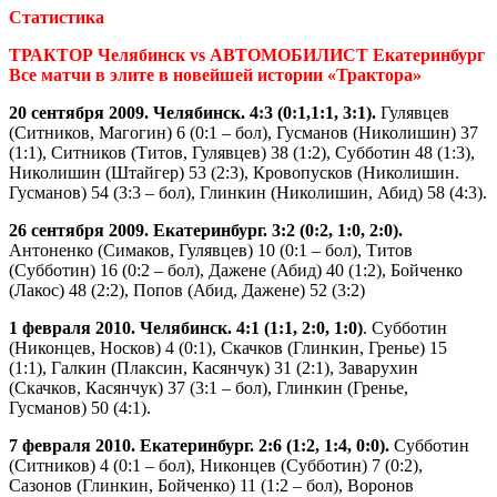
Статистика
ТРАКТОР Челябинск vs АВТОМОБИЛИСТ Екатеринбург
Все матчи в элите в новейшей истории «Трактора»
20 сентября 2009. Челябинск. 4:3 (0:1,1:1, 3:1).
Гулявцев
(Ситников, Магогин) 6 (0:1 – бол), Гусманов (Николишин) 37
(1:1), Ситников (Титов, Гулявцев) 38 (1:2), Субботин 48 (1:3),
Николишин (Штайгер) 53 (2:3), Кровопусков (Николишин.
Гусманов) 54 (3:3 – бол), Глинкин (Николишин, Абид) 58 (4:3).
26 сентября 2009. Екатеринбург. 3:2 (0:2, 1:0, 2:0).
Антоненко (Симаков, Гулявцев) 10 (0:1 – бол), Титов
(Субботин) 16 (0:2 – бол), Дажене (Абид) 40 (1:2), Бойченко
(Лакос) 48 (2:2), Попов (Абид, Дажене) 52 (3:2)
1 февраля 2010. Челябинск. 4:1 (1:1, 2:0, 1:0)
. Субботин
(Никонцев, Носков) 4 (0:1), Скачков (Глинкин, Гренье) 15
(1:1), Галкин (Плаксин, Касянчук) 31 (2:1), Заварухин
(Скачков, Касянчук) 37 (3:1 – бол), Глинкин (Гренье,
Гусманов) 50 (4:1).
7 февраля 2010. Екатеринбург. 2:6 (1:2, 1:4, 0:0).
Субботин
(Ситников) 4 (0:1 – бол), Никонцев (Субботин) 7 (0:2),
Сазонов (Глинкин, Бойченко) 11 (1:2 – бол), Воронов