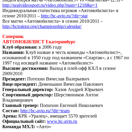
http://uralvideosport.ru/video.php?num=1218&p=1
Индивидуальная статистика игроков «Автомобилиста» в
сезоне 2010/2011 –
http://hc-avto.ru/?dir=stat
Все матчи «Автомобилиста» в сезоне 2010/2011 –
http://hctraktor.org/championship/calendar/
Соперник
АВТОМОБИЛИСТ Екатеринбург
Клуб образован:
в 2006 году
Названия:
Клуб назван в честь команды «Автомобилист»,
основанной в 1950 году под названием «Спартак», а с 1967 по
1997 год носящей название «Автомобилист»
Высшие достижения:
Выход в плей-офф КХЛ в сезоне
2009/2010
Президент:
Потехин Вячеслав Валерьевич
Вице-президент:
Деменьшин Вячеслав Павлович
Генеральный директор:
Хазов Андрей Юрьевич
Спортивный директор:
Шерстянников Антон
Владимирович
Главный тренер:
Попихин Евгений Николаевич
Состав:
http://hc-avto.ru/?dir=team
Арена:
КРК «Уралец», вмещает 5570 зрителей
Официальный сайт:
www.hc-avto.ru
Команда МХЛ:
«Авто»