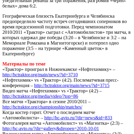
убедительный реванш за три поражения, разгромив «черно-
белых» дома 6:2.
Географическая близость Екатеринбурга и Челябинска
предопределило частоту встреч сегодняшних соперников во
время предсезонной подготовки. Перед чемпионатом
2010/2011 «Трактор» сыграл с «Автомобилистов» три матча, в
которых одержал две победы (3:2б – в Челябинске и 3:2 – на
Мемориале Ромазана в Магнитогорске) и потерпел одно
поражение (3:5 – на турнире «Каменный цветок» в
Екатеринбурге)
Материалы по теме
«Трактор» проиграл в Нижнекамске «Нефтехимику» –
http://hctraktor.org/main/news/?id=3710
«Нефтехимик» vs «Трактор» (4:2). Послематчевая пресс-
конференция –
http://hctraktor.org/main/news/?id=3715
Видео матча «Нефтехимик» vs «Трактор» (4:2) –
http://hctraktor.org/media/video/?top=86
Все матчи «Трактора» в сезоне 2010/2011 –
http://hctraktor.org/championship/matches/
Когда костер горит. Отчет о последнем матче
«Автомобилиста» –
http://hc-avto.ru/?dir=news&id=833
Фотогалерея матча «Автомобилист» vs «Магнитка» (2:3) –
http://hc-avto.ru/?dir=gallery&diropen=2010-10-01
Видеогалерея матча «Автомобилист» vs «Магнитка» (2:3) –