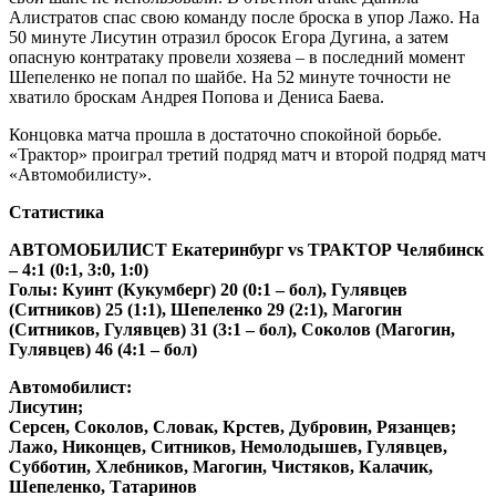
Алистратов спас свою команду после броска в упор Лажо. На
50 минуте Лисутин отразил бросок Егора Дугина, а затем
опасную контратаку провели хозяева – в последний момент
Шепеленко не попал по шайбе. На 52 минуте точности не
хватило броскам Андрея Попова и Дениса Баева.
Концовка матча прошла в достаточно спокойной борьбе.
«Трактор» проиграл третий подряд матч и второй подряд матч
«Автомобилисту».
Статистика
АВТОМОБИЛИСТ Екатеринбург
vs
ТРАКТОР Челябинск
– 4:1 (0:1, 3:0, 1:0)
Голы: Куинт (Кукумберг) 20 (0:1 – бол), Гулявцев
(Ситников) 25 (1:1), Шепеленко 29 (2:1), Магогин
(Ситников, Гулявцев) 31 (3:1 – бол), Соколов (Магогин,
Гулявцев) 46 (4:1 – бол)
Автомобилист:
Лисутин;
Серсен, Соколов, Словак, Крстев, Дубровин, Рязанцев;
Лажо, Никонцев, Ситников, Немолодышев, Гулявцев,
Субботин, Хлебников, Магогин, Чистяков, Калачик,
Шепеленко, Татаринов