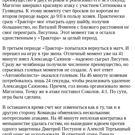
Магогин завершил красивую атаку с участием Ситникова и
Гулявцева. К этому моменту счет бросков по воротам во
втором периоде вырос до 9:0 в пользу хозяев. Практически
сразу «Трактор» мог отыграть одну шайбу, получив
большинство, но Виталий Ячменев с близкого расстояния не
смог переиграть Лисутина. Этот момент так и остался
единственным у «Трактора» за целый период.
В третьем периоде «Трактор» попытался вернуться в матч. И
перешел на игру в три звена. Отличный момент уже на 41
минуте имел Александр Сазонов – надежно сыграл Лисутин.
Сразу же челябинцы получили численное преимущество, но
серьезных голевых моментов не создали. А вот ответ
«Автомобилиста» оказался голевым. На 46 минуте хозяевам
потребовалось лишь 24 секунды, чтобы реализовать удаление
Александра Сазонова. Причем, гол вновь организовало звено
Магогина. Точку же в атаке поставил Соколов. 4:1. По сути,
игра была сделана.
В оставшееся время счет мог измениться как в ту, так и в
другую сторону. Команды обменялись несколькими
интересными атаками. На 48 минуте неплохая контратака в
меньшинстве удалась гостям, но вышедшие вдвоем против
одного защитника Дмитрий Пестунов и Алексей Тертышный
свой шанс не использовали. В ответной атаке Данила