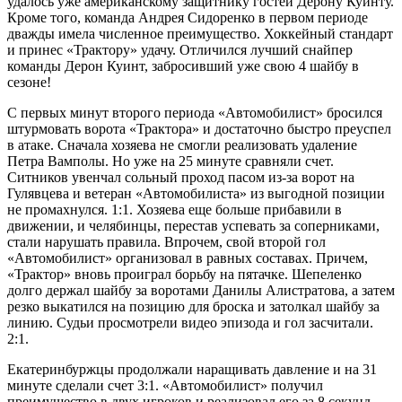
удалось уже американскому защитнику гостей Дерону Куинту.
Кроме того, команда Андрея Сидоренко в первом периоде
дважды имела численное преимущество. Хоккейный стандарт
и принес «Трактору» удачу. Отличился лучший снайпер
команды Дерон Куинт, забросивший уже свою 4 шайбу в
сезоне!
С первых минут второго периода «Автомобилист» бросился
штурмовать ворота «Трактора» и достаточно быстро преуспел
в атаке. Сначала хозяева не смогли реализовать удаление
Петра Вамполы. Но уже на 25 минуте сравняли счет.
Ситников увенчал сольный проход пасом из-за ворот на
Гулявцева и ветеран «Автомобилиста» из выгодной позиции
не промахнулся. 1:1. Хозяева еще больше прибавили в
движении, и челябинцы, перестав успевать за соперниками,
стали нарушать правила. Впрочем, свой второй гол
«Автомобилист» организовал в равных составах. Причем,
«Трактор» вновь проиграл борьбу на пятачке. Шепеленко
долго держал шайбу за воротами Данилы Алистратова, а затем
резко выкатился на позицию для броска и затолкал шайбу за
линию. Судьи просмотрели видео эпизода и гол засчитали.
2:1.
Екатеринбуржцы продолжали наращивать давление и на 31
минуте сделали счет 3:1. «Автомобилист» получил
преимущество в двух игроков и реализовал его за 8 секунд.