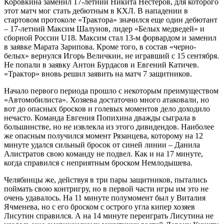
Коровкина заменил 17-летний Никита Нестеров, для которого
этот матч мог стать дебютным в КХЛ. В нападении в
стартовом протоколе «Трактора» значился еще один дебютант
– 17-летний Максим Шалунов, лидер «Белых медведей» и
сборной России U18. Максим стал 13-м форвардом и заменил
в заявке Марата Зарипова. Кроме того, в состав «черно-
белых» вернулся Игорь Величкин, не игравший с 15 сентября.
Не попали в заявку Антон Бурдасов и Евгений Катичев.
«Трактор» вновь решил заявить на матч 7 защитников.
Начало первого периода прошло с некоторым преимуществом
«Автомобилиста». Хозяева достаточно много атаковали, но
вот до опасных бросков и голевых моментов дело доходило
нечасто. Команда Евгения Попихина дважды сыграла в
большинстве, но не извлекла из этого дивидендов. Наиболее
же опасным получился момент Рязанцева, которому на 12
минуте удался сильный бросок от синей линии – Данила
Алистратов свою команду не подвел. Как и на 17 минуте,
когда справился с неприятным броском Немлодышева.
Челябинцы же, действуя в три пары защитников, пытались
поймать свою контригру, но в первой части игры им это не
очень удавалось. На 11 минуте полумомент был у Виталия
Ячменева, но с его броском с острого угла кипер хозяев
Лисутин справился. А на 14 минуте переиграть Лисутина не