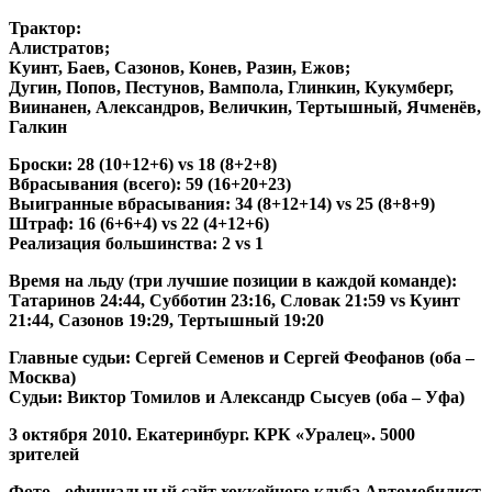
Трактор:
Алистратов;
Куинт, Баев, Сазонов, Конев, Разин, Ежов;
Дугин, Попов, Пестунов, Вампола, Глинкин, Кукумберг,
Виинанен, Александров, Величкин, Тертышный, Ячменёв,
Галкин
Броски: 28 (10+12+6)
vs
18 (8+2+8)
Вбрасывания (всего): 59 (16+20+23)
Выигранные вбрасывания: 34 (8+12+14)
vs
25 (8+8+9)
Штраф: 16 (6+6+4)
vs
22 (4+12+6)
Реализация большинства: 2
vs
1
Время на льду (три лучшие позиции в каждой команде):
Татаринов 24:44, Субботин 23:16, Словак 21:59
vs
Куинт
21:44, Сазонов 19:29, Тертышный 19:20
Главные судьи: Сергей Семенов и Сергей Феофанов (оба –
Москва)
Судьи: Виктор Томилов и Александр Сысуев (оба – Уфа)
3 октября 2010. Екатеринбург. КРК «Уралец». 5000
зрителей
Фото - официальный сайт хоккейного клуба Автомобилист