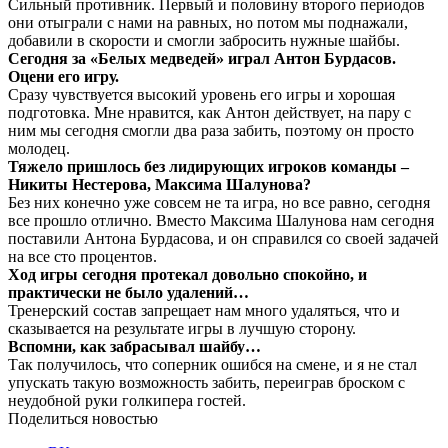
Сильный противник. Первый и половину второго периодов
они отыграли с нами на равных, но потом мы поднажали,
добавили в скорости и смогли забросить нужные шайбы.
Сегодня за «Белых медведей» играл Антон Бурдасов.
Оцени его игру.
Сразу чувствуется высокий уровень его игры и хорошая
подготовка. Мне нравится, как Антон действует, на пару с
ним мы сегодня смогли два раза забить, поэтому он просто
молодец.
Тяжело пришлось без лидирующих игроков команды –
Никиты Нестерова, Максима Шалунова?
Без них конечно уже совсем не та игра, но все равно, сегодня
все прошло отлично. Вместо Максима Шалунова нам сегодня
поставили Антона Бурдасова, и он справился со своей задачей
на все сто процентов.
Ход игры сегодня протекал довольно спокойно, и
практически не было удалений…
Тренерский состав запрещает нам много удаляться, что и
сказывается на результате игры в лучшую сторону.
Вспомни, как забрасывал шайбу…
Так получилось, что соперник ошибся на смене, и я не стал
упускать такую возможность забить, переиграв броском с
неудобной руки голкипера гостей.
Поделиться новостью