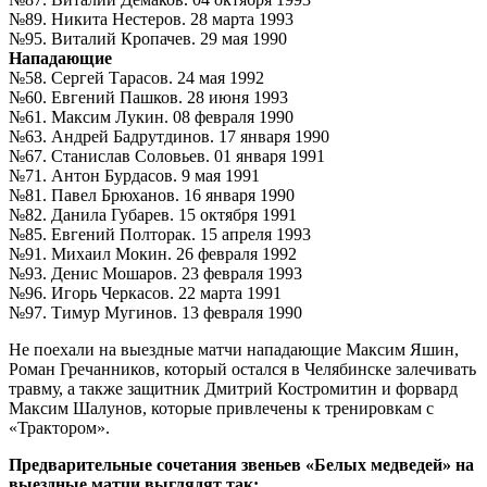
№89. Никита Нестеров. 28 марта 1993
№95. Виталий Кропачев. 29 мая 1990
Нападающие
№58. Сергей Тарасов. 24 мая 1992
№60. Евгений Пашков. 28 июня 1993
№61. Максим Лукин. 08 февраля 1990
№63. Андрей Бадрутдинов. 17 января 1990
№67. Станислав Соловьев. 01 января 1991
№71. Антон Бурдасов. 9 мая 1991
№81. Павел Брюханов. 16 января 1990
№82. Данила Губарев. 15 октября 1991
№85. Евгений Полторак. 15 апреля 1993
№91. Михаил Мокин. 26 февраля 1992
№93. Денис Мошаров. 23 февраля 1993
№96. Игорь Черкасов. 22 марта 1991
№97. Тимур Мугинов. 13 февраля 1990
Не поехали на выездные матчи нападающие Максим Яшин,
Роман Гречанников, который остался в Челябинске залечивать
травму, а также защитник Дмитрий Костромитин и форвард
Максим Шалунов, которые привлечены к тренировкам с
«Трактором».
Предварительные сочетания звеньев «Белых медведей» на
выездные матчи выглядят так: