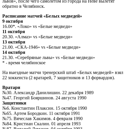
львов», после чего самолетом из города на Неве вылетят
обратно в Челябинск.
Расписание матчей «Белых медведей»
9 октября
16.00*. «Локо» vs «Белые медведи»
11 октября
20.30. «Алмаз» vs «Белые медведи»
13 октября
21.00. «СКА-1946» vs «Белые медведи»
14 октября
21.30. «Серебряные львы» vs «Белые медведи»
* - время челябинское
На выездные матчи тренерский штаб «Белых медведей» взял
22 хоккеиста (2 вратарей, 7 защитников и 13 форвардов).
Вратари
№30. Александр Данилишин. 22 декабря 1989
№47. Георгий Бояршинов. 24 августа 1990
Защитники
№6. Константин Плаксин. 15 октября 1990
№65. Артем Бородкин. 11 октября 1991
№75. Вячеслав Хакимов. 4 февраля 1990
№84. Кристиан Скалин. 01 апреля 1993
№87. Виталий Демаков. 04 октября 1993