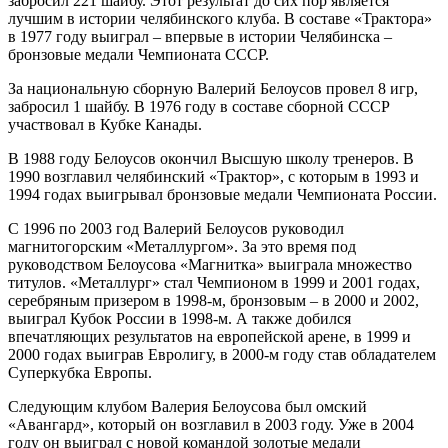
забросил 221 шайбу. Этот результат до сих пор является
лучшим в истории челябинского клуба. В составе «Трактора»
в 1977 году выиграл – впервые в истории Челябинска –
бронзовые медали Чемпионата СССР.
За национальную сборную Валерий Белоусов провел 8 игр,
забросил 1 шайбу. В 1976 году в составе сборной СССР
участвовал в Кубке Канады.
В 1988 году Белоусов окончил Высшую школу тренеров. В
1990 возглавил челябинский «Трактор», с которым в 1993 и
1994 годах выигрывал бронзовые медали Чемпионата России.
С 1996 по 2003 год Валерий Белоусов руководил
магнитогорским «Металлургом». За это время под
руководством Белоусова «Магнитка» выиграла множество
титулов. «Металлург» стал Чемпионом в 1999 и 2001 годах,
серебряным призером в 1998-м, бронзовым – в 2000 и 2002,
выиграл Кубок России в 1998-м. А также добился
впечатляющих результатов на европейской арене, в 1999 и
2000 годах выиграв Евролигу, в 2000-м году став обладателем
Суперкубка Европы.
Следующим клубом Валерия Белоусова был омский
«Авангард», который он возглавил в 2003 году. Уже в 2004
году он выиграл с новой командой золотые медали