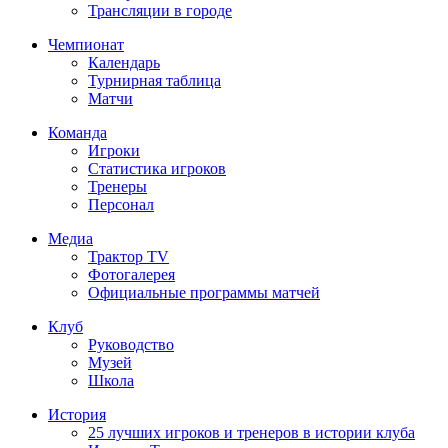
Трансляции в городе
Чемпионат
Календарь
Турнирная таблица
Матчи
Команда
Игроки
Статистика игроков
Тренеры
Персонал
Медиа
Трактор TV
Фотогалерея
Официальные программы матчей
Клуб
Руководство
Музей
Школа
История
25 лучших игроков и тренеров в истории клуба