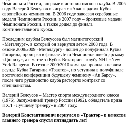
Чемпионата России, впервые в истории омского клуба. В 2005
году Валерий Белоусов выиграл с «Авангардом» Кубок
европейских чемпионов. В 2006 году завоевал серебряные
медали Чемпионата России, в 2007 году – бронзовые медали
Чемпионата России, а также дошел до финала
Континентального Кубка.
Последним клубом Белоусова был магнитогорский
«Металлург», в который он вернулся летом 2008 года. В
сезоне 2008/2009 «Металлургу» дошел до полуфинала Кубка
Гагарина, проиграл в финале Лиги Чемпионов швейцарскому
«Цюриху», а в матче за Кубок Виктории – клубу NHL «New
York Rangers». В сезоне 2009/2010 команда прошла в первом
раунде Кубка Гагарина «Трактор», но уступила в полуфинале
восточной конференции будущему чемпиону «Ак Барсу»,
после чего руководство клуба расторгло контракт со
специалистом.
Валерий Белоусов – Мастер спорта международного класса
(1976), Заслуженный тренер России (1992), обладатель приза
ПХЛ «Лучшему тренеру» в 2004 году.
Валерий Константинович вернулся в «Трактор» в качестве
главного тренера спустя пятнадцать лет!