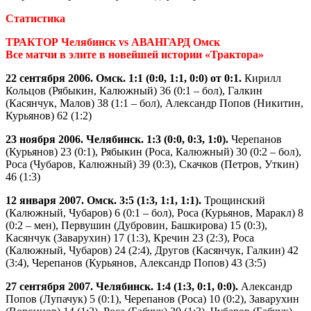
Статистика
ТРАКТОР Челябинск vs АВАНГАРД Омск
Все матчи в элите в новейшей истории «Трактора»
22 сентября 2006. Омск. 1:1 (0:0, 1:1, 0:0) от 0:1.
Кирилл
Кольцов (Рябыкин, Калюжный) 36 (0:1 – бол), Галкин
(Касянчук, Малов) 38 (1:1 – бол), Александр Попов (Никитин,
Курьянов) 62 (1:2)
23 ноября 2006. Челябинск. 1:3 (0:0, 0:3, 1:0).
Черепанов
(Курьянов) 23 (0:1), Рябыкин (Роса, Калюжный) 30 (0:2 – бол),
Роса (Чубаров, Калюжный) 39 (0:3), Скачков (Петров, Уткин)
46 (1:3)
12 января 2007. Омск. 3:5 (1:3, 1:1, 1:1).
Трощинский
(Калюжный, Чубаров) 6 (0:1 – бол), Роса (Курьянов, Маракл) 8
(0:2 – мен), Первушин (Дубровин, Башкирова) 15 (0:3),
Касянчук (Заварухин) 17 (1:3), Кречин 23 (2:3), Роса
(Калюжный, Чубаров) 24 (2:4), Другов (Касянчук, Галкин) 42
(3:4), Черепанов (Курьянов, Александр Попов) 43 (3:5)
27 сентября 2007. Челябинск. 1:4 (1:3, 0:1, 0:0).
Александр
Попов (Лупачук) 5 (0:1), Черепанов (Роса) 10 (0:2), Заварухин