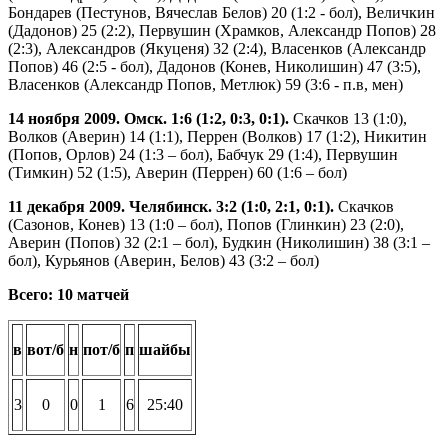
Бондарев (Пестунов, Вячеслав Белов) 20 (1:2 - бол), Величкин
(Дадонов) 25 (2:2), Первушин (Храмков, Александр Попов) 28
(2:3), Александров (Якуценя) 32 (2:4), Власенков (Александр
Попов) 46 (2:5 - бол), Дадонов (Конев, Николишин) 47 (3:5),
Власенков (Александр Попов, Метлюк) 59 (3:6 - п.в, мен)
14 ноября 2009. Омск. 1:6 (1:2, 0:3, 0:1).
Скачков 13 (1:0),
Волков (Аверин) 14 (1:1), Перрен (Волков) 17 (1:2), Никитин
(Попов, Орлов) 24 (1:3 – бол), Бабчук 29 (1:4), Первушин
(Тимкин) 52 (1:5), Аверин (Перрен) 60 (1:6 – бол)
11 декабря 2009. Челябинск. 3:2 (1:0, 2:1, 0:1).
Скачков
(Сазонов, Конев) 13 (1:0 – бол), Попов (Глинкин) 23 (2:0),
Аверин (Попов) 32 (2:1 – бол), Будкин (Николишин) 38 (3:1 –
бол), Курьянов (Аверин, Белов) 43 (3:2 – бол)
Всего: 10 матчей
в
вот/б
н
пот/б
п
шайбы
3
0
0
1
6
25:40