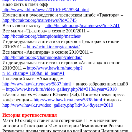
Надо быть в плей-офф –
http://www.khl.ru/news/2010/10/9/28534.html
Изменения в руководстве и тренерском штабе «Трактора» –
http://hctraktor.org/main/news/?id=3745
Взять свою высоту –
http://hctraktor.org/main/news/?id=3741
Все матчи «Трактора» в сезоне 2010/2011 –
http://hctraktor.org/championship/matches/
Индивидуальная статистика игроков «Трактора» в сезоне
2010/2011 –
http://hctraktor.org/team/stat/
Все матчи «Авангарда» в сезоне 2010/2011 –
http://hctraktor.org/championship/calendar/
Индивидуальная статистика игроков «Авангард» в сезоне
2010/2011 –
http://www.hawk.ru/rate.php?
n_id_champ=-100&n_id_team=1
Последний матч «Авангарда» –
http://www.hawk.ru/news/5837.html
+ видео заброшенных шайб
–
http://www.hawk.ru/video_gallery.php?id=313&year=2010
«Авангард» vs «Салават Юлаев» (3:4). Послематчевая пресс-
конференция –
http://www.hawk.ru/news/5838.html
+ видео -
http://www.hawk.ru/video_gallery.php?id=314&year=2010
История противостояния
Матч 10 октября станет для соперников 11-м в новейшей
истории «Трактора» и 31-м в истории Чемпионатов России.
Результаты предыдущих встреч во всей истории Чемпионатов