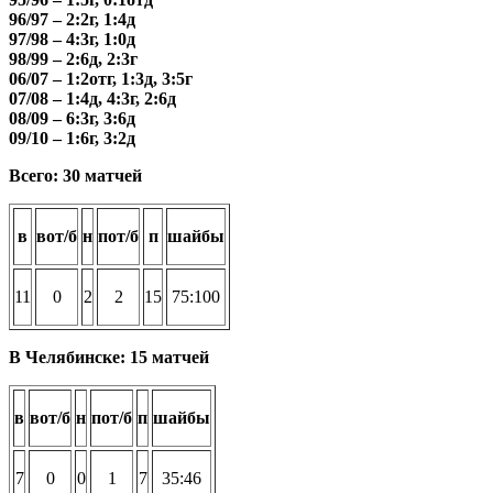
96/97 – 2:2г, 1:4д
97/98 – 4:3г, 1:0д
98/99 – 2:6д, 2:3г
06/07 – 1:2отг, 1:3д, 3:5г
07/08 – 1:4д, 4:3г, 2:6д
08/09 – 6:3г, 3:6д
09/10 – 1:6г, 3:2д
Всего: 30 матчей
в
вот/б
н
пот/б
п
шайбы
11
0
2
2
15
75:100
В Челябинске: 15 матчей
в
вот/б
н
пот/б
п
шайбы
7
0
0
1
7
35:46