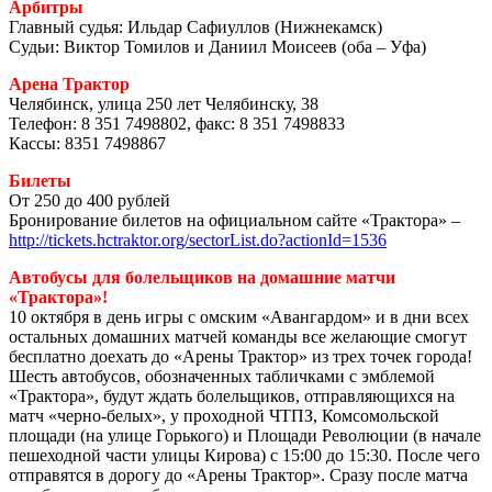
Арбитры
Главный судья: Ильдар Сафиуллов (Нижнекамск)
Судьи: Виктор Томилов и Даниил Моисеев (оба – Уфа)
Арена Трактор
Челябинск, улица 250 лет Челябинску, 38
Телефон: 8 351 7498802, факс: 8 351 7498833
Кассы: 8351 7498867
Билеты
От 250 до 400 рублей
Бронирование билетов на официальном сайте «Трактора» –
http://tickets.hctraktor.org/sectorList.do?actionId=1536
Автобусы для болельщиков на домашние матчи
«Трактора»!
10 октября в день игры с омским «Авангардом» и в дни всех
остальных домашних матчей команды все желающие смогут
бесплатно доехать до «Арены Трактор» из трех точек города!
Шесть автобусов, обозначенных табличками с эмблемой
«Трактора», будут ждать болельщиков, отправляющихся на
матч «черно-белых», у проходной ЧТПЗ, Комсомольской
площади (на улице Горького) и Площади Революции (в начале
пешеходной части улицы Кирова) с 15:00 до 15:30. После чего
отправятся в дорогу до «Арены Трактор». Сразу после матча