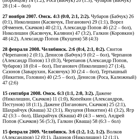
(Воронцов) 14 (1:2), Роса (Бабчук) 20 (1:3), Чубаров (Бабчук)
28 (1:4 – бол)
27 ноября 2007. Омск. 4:3 (0:0, 2:1, 2:2).
Чубаров (Бабчук) 26
(0:1), Николишин (Касянчук, Пиганович) 29 (1:1), Ворел
(Ячменев, Скачков) 40 (2:1), Александр Попов 46 (2:2 – бол),
Николишин (Касянчук, Калянин) 47 (3:2), Галкин (Коровкин)
48 (4:2), Александр Попов (Якуценя) 58 (4:3)
28 февраля 2008. Челябинск. 2:6 (0:4, 2:1, 0:2).
Свитов
(Черепанов) 2 (0:1), Денисов (Бабчук) 9 (0:2 – бол), Черпанов
(Александр Попов) 13 (0:3), Черепанов (Александр Попов,
Чубаров) 18 (0:4 – бол), Пиганович (Николишин) 27 (1:4),
Сазонов (Заварухин, Касянчук) 30 (2:4 – бол), Тертышный
(Никитин, Головин) 40 (2:5 – бол), Денисов (Роса, Калюжный)
47 (2:6)
15 сентября 2008. Омск. 6:3 (1:1, 2:0, 3:2).
Дажене
(Николишин, Скачков) 11 (1:0), Копейкин (Александров,
Пестунов) 18 (1:1), Дажене (Пиганович, Скачков) 25 (2:1),
Шахрайчук (Кваша) 32 (3:1), Якуценя (Никитин) 41 (3:2), Ягр
42 (3:3 – бол), Шахрайчук (Кваша) 49 (4:3 – мен), Андрей
Попов (Скачков) 56 (5:3), Галкин (Кваша) 58 (6:3 – бол)
15 февраля 2009. Челябинск. 3:6 (1:2, 1:2, 1:2).
Волков
(Александров) 12 (0:1), Дадонов (Николишин) 12 (1:1),