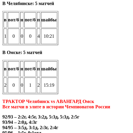
В Челябинске: 5 матчей
в
вот/б
н
пот/б
п
шайбы
1
0
0
0
4
10:21
В Омске: 5 матчей
в
вот/б
н
пот/б
п
шайбы
2
0
0
1
2
15:19
ТРАКТОР Челябинск vs АВАНГАРД Омск
Все матчи в элите в истории Чемпионатов России
92/93 – 2:2г, 4:5г, 3:2д, 5:3д, 5:3д, 2:5г
93/94 – 2:0д, 4:3г
94/95 – 3:5д, 3:1д, 2:3г, 2:4г
95/96 – 1:5г, 0:1отд