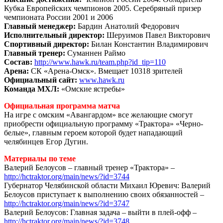
Кубка Европейских чемпионов 2005. Серебряный призер
чемпионата России 2001 и 2006
Главный менеджер:
Бардин Анатолий Федорович
Исполнительный директор:
Шеруимов Павел Викторович
Спортивный директор:
Билан Константин Владимирович
Главный тренер:
Суманнен Раймо
Состав:
http://www.hawk.ru/team.php?id_tip=110
Арена:
СК «Арена-Омск». Вмещает 10318 зрителей
Официальный сайт:
www.hawk.ru
Команда МХЛ:
«Омские ястребы»
Официальная программа матча
На игре с омским «Авангардом» все желающие смогут
приобрести официальную программу «Трактора» «Черно-
белые», главным героем которой будет нападающий
челябинцев Егор Дугин.
Материалы по теме
Валерий Белоусов – главный тренер «Трактора» –
http://hctraktor.org/main/news/?id=3744
Губернатор Челябинской области Михаил Юревич: Валерий
Белоусов приступает к выполнению своих обязанностей –
http://hctraktor.org/main/news/?id=3747
Валерий Белоусов: Главная задача – выйти в плей-офф –
http://hctraktor.org/main/news/?id=3748