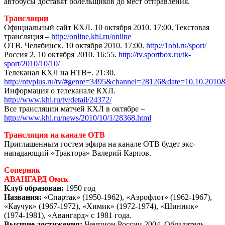
автобусы доставят болельщиков до мест отправления.
Трансляции
Официальный сайт КХЛ. 10 октября 2010. 17:00. Текстовая
трансляция –
http://online.khl.ru/online
ОТВ. Челябинск. 10 октября 2010. 17:00.
http://1obl.ru/sport/
Россия 2. 10 октября 2010. 16:55.
http://tv.sportbox.ru/tk-
sport/2010/10/10/
Телеканал КХЛ на НТВ+. 21:30.
http://ntvplus.ru/tv/#genre=3495&channel=28126&date=10.10.2010
Информация о телеканале КХЛ.
http://www.khl.ru/tv/detail/24372/
Все трансляции матчей КХЛ в октябре –
http://www.khl.ru/news/2010/10/1/28368.html
Трансляция на канале ОТВ
Приглашенным гостем эфира на канале ОТВ будет экс-
нападающий «Трактора» Валерий Карпов.
Соперник
АВАНГАРД Омск
Клуб образован:
1950 год
Названия:
«Спартак» (1950-1962), «Аэрофлот» (1962-1967),
«Каучук» (1967-1972), «Химик» (1972-1974), «Шинник»
(1974-1981), «Авангард» с 1981 года.
Высшие достижения:
Чемпион России 2004. Обладатель