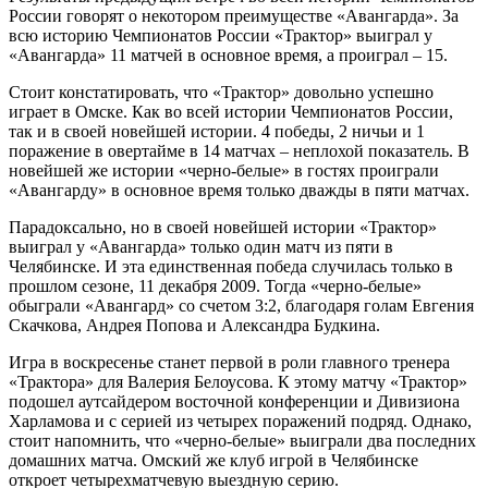
России говорят о некотором преимуществе «Авангарда». За
всю историю Чемпионатов России «Трактор» выиграл у
«Авангарда» 11 матчей в основное время, а проиграл – 15.
Стоит констатировать, что «Трактор» довольно успешно
играет в Омске. Как во всей истории Чемпионатов России,
так и в своей новейшей истории. 4 победы, 2 ничьи и 1
поражение в овертайме в 14 матчах – неплохой показатель. В
новейшей же истории «черно-белые» в гостях проиграли
«Авангарду» в основное время только дважды в пяти матчах.
Парадоксально, но в своей новейшей истории «Трактор»
выиграл у «Авангарда» только один матч из пяти в
Челябинске. И эта единственная победа случилась только в
прошлом сезоне, 11 декабря 2009. Тогда «черно-белые»
обыграли «Авангард» со счетом 3:2, благодаря голам Евгения
Скачкова, Андрея Попова и Александра Будкина.
Игра в воскресенье станет первой в роли главного тренера
«Трактора» для Валерия Белоусова. К этому матчу «Трактор»
подошел аутсайдером восточной конференции и Дивизиона
Харламова и с серией из четырех поражений подряд. Однако,
стоит напомнить, что «черно-белые» выиграли два последних
домашних матча. Омский же клуб игрой в Челябинске
откроет четырехматчевую выездную серию.