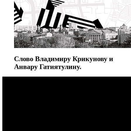
Слово Владимиру Крикунову и
Анвару Гатиятулину.