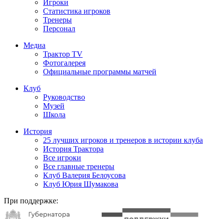
Игроки
Статистика игроков
Тренеры
Персонал
Медиа
Трактор TV
Фотогалерея
Официальные программы матчей
Клуб
Руководство
Музей
Школа
История
25 лучших игроков и тренеров в истории клуба
История Трактора
Все игроки
Все главные тренеры
Клуб Валерия Белоусова
Клуб Юрия Шумакова
При поддержке: