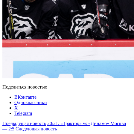
Поделиться новостью
ВКонтакте
Одноклассники
X
Telegram
Предыдущая новость
20/21. «Трактор» vs «Динамо» Москва
— 2:5
Следующая новость