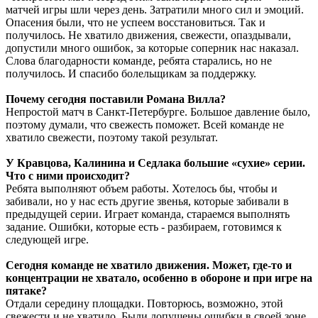
матчей игры шли через день. Затратили много сил и эмоций.
Опасения были, что не успеем восстановиться. Так и
получилось. Не хватило движения, свежести, опаздывали,
допустили много ошибок, за которые соперник нас наказал.
Слова благодарности команде, ребята старались, но не
получилось. И спасибо болельщикам за поддержку.
Почему сегодня поставили Романа Вилла?
Непростой матч в Санкт-Петербурге. Большое давление было,
поэтому думали, что свежесть поможет. Всей команде не
хватило свежести, поэтому такой результат.
У Кравцова, Калинина и Седлака большие «сухие» серии.
Что с ними происходит?
Ребята выполняют объем работы. Хотелось бы, чтобы и
забивали, но у нас есть другие звенья, которые забивали в
предыдущей серии. Играет команда, стараемся выполнять
задание. Ошибки, которые есть - разбираем, готовимся к
следующей игре.
Сегодня команде не хватило движения. Может, где-то и
концентрации не хватало, особенно в обороне и при игре на
пятаке?
Отдали середину площадки. Повторюсь, возможно, этой
свежести и не хватило. Были допущены ошибки в своей зоне,