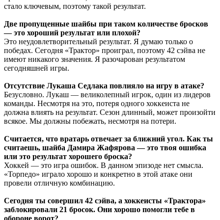
стало ключевым, поэтому такой результат.
Две пропущенные шайбы при таком количестве бросков
— это хороший результат или плохой?
Это неудовлетворительный результат. Я думаю только о
победах. Сегодня «Трактор» проиграл, поэтому 42 сэйва не
имеют никакого значения. Я разочарован результатом
сегодняшней игры.
Отсутствие Лукаша Седлака повлияло на игру в атаке?
Безусловно. Лукаш — великолепный игрок, один из лидеров
команды. Несмотря на это, потеря одного хоккеиста не
должна влиять на результат. Сезон длинный, может произойти
всякое. Мы должны побежать, несмотря на потери.
Считается, что вратарь отвечает за ближний угол. Как ты
считаешь, шайба Дамира Жафярова — это твоя ошибка
или это результат хорошего броска?
Хоккей — это игра ошибок. В данном эпизоде нет смысла.
«Торпедо» играло хорошо и конкретно в этой атаке они
провели отличную комбинацию.
Сегодня ты совершил 42 сэйва, а хоккеисты «Трактора»
заблокировали 21 бросок. Они хорошо помогли тебе в
обороне ворот?