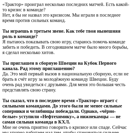
«Трактор» проиграл несколько последних матчей. Есть какой-
то кризис в команде?
Нет, я бы не назвал это кризисом. Мы играли в последнее
время против сильных команд.
Ты играешь в третьем звене. Как тебе твоя нынешняя
роль в команде?
Я пытаюсь показывать свою игру, стараюсь помочь команде
забить и победить. В сегодняшнем матче было много борьбы,
я сделал несколько хитов.
Ты приглашен в сборную Швеции на Кубок Первого
канала. Рад этому приглашению?
Да. Это мой первый вызов в национальную сборную, если не
брать в счёт игру за молодёжную команду Швеции. Буду
очень рад увидеться с друзьями. Для меня это большая честь
представлять свою страну.
Ты сказал, что в последнее время «Трактор» играет с
сильными командами. До этого были не менее сильные
соперники и челябинцы побеждали. Однако, «чёрно-
белые» уступили «Нефтехимику», а нижнекамцы — не
самая сильная команда в КХЛ.
Мне не очень приятно говорить о кризисе или спаде. Сейчас
мы упорно работаем над тем, чтобы становиться сильнее.