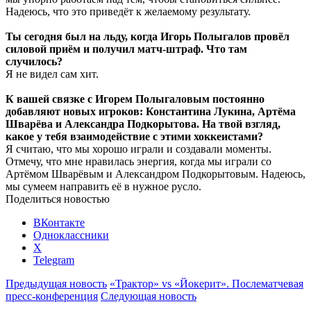
Надеюсь, что это приведёт к желаемому результату.
Ты сегодня был на льду, когда Игорь Полыгалов провёл
силовой приём и получил матч-штраф. Что там
случилось?
Я не видел сам хит.
К вашей связке с Игорем Полыгаловым постоянно
добавляют новых игроков: Константина Лукина, Артёма
Шварёва и Александра Подкорытова. На твой взгляд,
какое у тебя взаимодействие с этими хоккеистами?
Я считаю, что мы хорошо играли и создавали моменты.
Отмечу, что мне нравилась энергия, когда мы играли со
Артёмом Шварёвым и Александром Подкорытовым. Надеюсь,
мы сумеем направить её в нужное русло.
Поделиться новостью
ВКонтакте
Одноклассники
X
Telegram
Предыдущая новость
«Трактор» vs «Йокерит». Послематчевая
пресс-конференция
Следующая новость