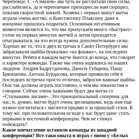
Череповце. С «Алмазом» мы чуть не рассчитали свои силы,
расслабились, да и череповчане преподнесли нам сюрприз,
показав скоростной хоккей. Хозяева с первых минут матча
играли очень жестко, и Константину Плаксину даже в
концовке пришлось подраться. Основным негативным
моментом является то, что мы пропускаем много «быстрых»
голов на первых минутах матчей и затем приходится
отыгрываться, на что всегда нужны дополнительные силы.
Хорошо же то, что в двух встречах в Санкт-Петербурге мы
забрасывали шайбы буквально «на флажке», на последних
минутах. Ребята в каждом матче бьются до конца, что говорит
о характере команды. Также мы очень надеялись на наших
лидеров: Андрея Бадрутдинова, Данилу Губарева, Пашу
Брюханова, Антона Бурдасова, которые проявили себя в
последних встречах просто отлично, забросив важные шайбы.
Они так должны играть постоянно, о чем мы хоккеистам и
говорим. Сейчас очень важными будут два матча со
«Стальными лисами». Это принципиальный соперник для
нас, и, думаю, матчи будут очень зрелищными, ведь нам еще
нужно посчитаться с магнитогорцами и за прошлый сезон. К
тому же, при положительном исходе у нас будет шанс стать
первыми в восточной конференции. Чем не стимул
побеждать?
Какое впечатление оставили команды из западной
конференции? Все-таки опыта в играх с ними у «Белых