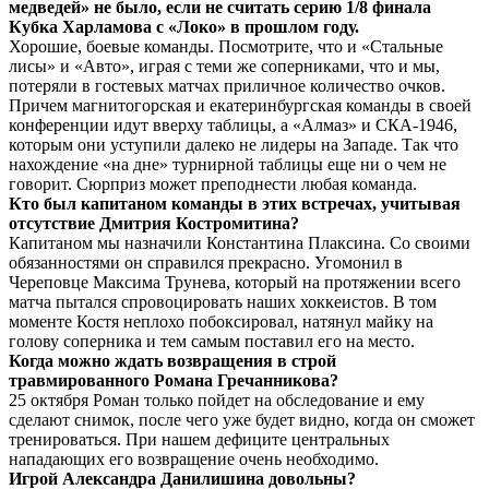
медведей» не было, если не считать серию 1
/
8 финала
Кубка Харламова с «Локо» в прошлом году.
Хорошие, боевые команды. Посмотрите, что и «Стальные
лисы» и «Авто», играя с теми же соперниками, что и мы,
потеряли в гостевых матчах приличное количество очков.
Причем магнитогорская и екатеринбургская команды в своей
конференции идут вверху таблицы, а «Алмаз» и СКА-1946,
которым они уступили далеко не лидеры на Западе. Так что
нахождение «на дне» турнирной таблицы еще ни о чем не
говорит. Сюрприз может преподнести любая команда.
Кто был капитаном команды в этих встречах, учитывая
отсутствие Дмитрия Костромитина?
Капитаном мы назначили Константина Плаксина. Со своими
обязанностями он справился прекрасно. Угомонил в
Череповце Максима Трунева, который на протяжении всего
матча пытался спровоцировать наших хоккеистов. В том
моменте Костя неплохо побоксировал, натянул майку на
голову соперника и тем самым поставил его на место.
Когда можно ждать возвращения в строй
травмированного Романа Гречанникова?
25 октября Роман только пойдет на обследование и ему
сделают снимок, после чего уже будет видно, когда он сможет
тренироваться. При нашем дефиците центральных
нападающих его возвращение очень необходимо.
Игрой Александра Данилишина довольны?