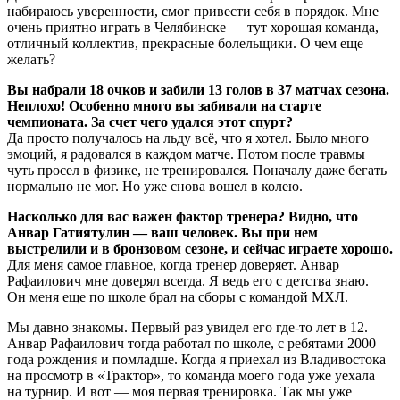
набираюсь уверенности, смог привести себя в порядок. Мне
очень приятно играть в Челябинске — тут хорошая команда,
отличный коллектив, прекрасные болельщики. О чем еще
желать?
Вы набрали 18 очков и забили 13 голов в 37 матчах сезона.
Неплохо! Особенно много вы забивали на старте
чемпионата. За счет чего удался этот спурт?
Да просто получалось на льду всё, что я хотел. Было много
эмоций, я радовался в каждом матче. Потом после травмы
чуть просел в физике, не тренировался. Поначалу даже бегать
нормально не мог. Но уже снова вошел в колею.
Насколько для вас важен фактор тренера? Видно, что
Анвар Гатиятулин — ваш человек. Вы при нем
выстрелили и в бронзовом сезоне, и сейчас играете хорошо.
Для меня самое главное, когда тренер доверяет. Анвар
Рафаилович мне доверял всегда. Я ведь его с детства знаю.
Он меня еще по школе брал на сборы с командой МХЛ.
Мы давно знакомы. Первый раз увидел его где-то лет в 12.
Анвар Рафаилович тогда работал по школе, с ребятами 2000
года рождения и помладше. Когда я приехал из Владивостока
на просмотр в «Трактор», то команда моего года уже уехала
на турнир. И вот — моя первая тренировка. Так мы уже