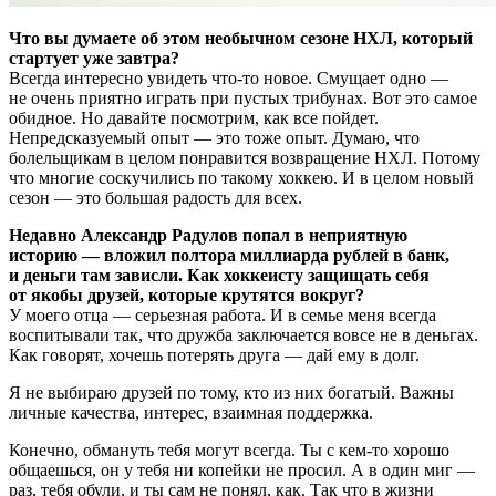
Что вы думаете об этом необычном сезоне НХЛ, который
стартует уже завтра?
Всегда интересно увидеть что-то новое. Смущает одно —
не очень приятно играть при пустых трибунах. Вот это самое
обидное. Но давайте посмотрим, как все пойдет.
Непредсказуемый опыт — это тоже опыт. Думаю, что
болельщикам в целом понравится возвращение НХЛ. Потому
что многие соскучились по такому хоккею. И в целом новый
сезон — это большая радость для всех.
Недавно Александр Радулов попал в неприятную
историю — вложил полтора миллиарда рублей в банк,
и деньги там зависли. Как хоккеисту защищать себя
от якобы друзей, которые крутятся вокруг?
У моего отца — серьезная работа. И в семье меня всегда
воспитывали так, что дружба заключается вовсе не в деньгах.
Как говорят, хочешь потерять друга — дай ему в долг.
Я не выбираю друзей по тому, кто из них богатый. Важны
личные качества, интерес, взаимная поддержка.
Конечно, обмануть тебя могут всегда. Ты с кем-то хорошо
общаешься, он у тебя ни копейки не просил. А в один миг —
раз, тебя обули, и ты сам не понял, как. Так что в жизни