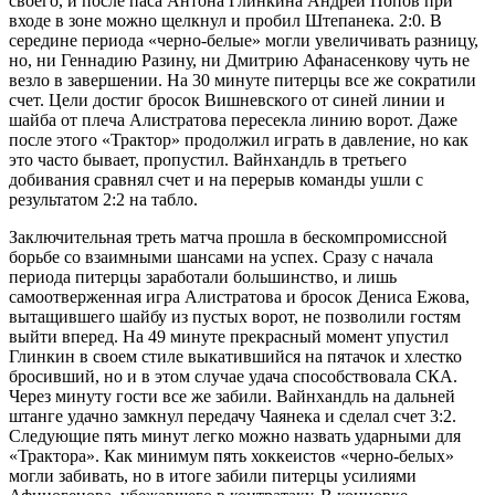
своего, и после паса Антона Глинкина Андрей Попов при
входе в зоне можно щелкнул и пробил Штепанека. 2:0. В
середине периода «черно-белые» могли увеличивать разницу,
но, ни Геннадию Разину, ни Дмитрию Афанасенкову чуть не
везло в завершении. На 30 минуте питерцы все же сократили
счет. Цели достиг бросок Вишневского от синей линии и
шайба от плеча Алистратова пересекла линию ворот. Даже
после этого «Трактор» продолжил играть в давление, но как
это часто бывает, пропустил. Вайнхандль в третьего
добивания сравнял счет и на перерыв команды ушли с
результатом 2:2 на табло.
Заключительная треть матча прошла в бескомпромиссной
борьбе со взаимными шансами на успех. Сразу с начала
периода питерцы заработали большинство, и лишь
самоотверженная игра Алистратова и бросок Дениса Ежова,
вытащившего шайбу из пустых ворот, не позволили гостям
выйти вперед. На 49 минуте прекрасный момент упустил
Глинкин в своем стиле выкатившийся на пятачок и хлестко
бросивший, но и в этом случае удача способствовала СКА.
Через минуту гости все же забили. Вайнхандль на дальней
штанге удачно замкнул передачу Чаянека и сделал счет 3:2.
Следующие пять минут легко можно назвать ударными для
«Трактора». Как минимум пять хоккеистов «черно-белых»
могли забивать, но в итоге забили питерцы усилиями