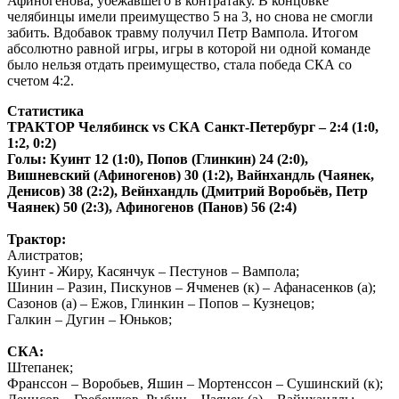
Афиногенова, убежавшего в контратаку. В концовке
челябинцы имели преимущество 5 на 3, но снова не смогли
забить. Вдобавок травму получил Петр Вампола. Итогом
абсолютно равной игры, игры в которой ни одной команде
было нельзя отдать преимущество, стала победа СКА со
счетом 4:2.
Статистика
ТРАКТОР Челябинск vs СКА Санкт-Петербург – 2:4 (1:0,
1:2, 0:2)
Голы: Куинт 12 (1:0), Попов (Глинкин) 24 (2:0),
Вишневский (Афиногенов) 30 (1:2), Вайнхандль (Чаянек,
Денисов) 38 (2:2),
Вейнхандль (Дмитрий Воробьёв, Петр
Чаянек) 50 (2:3), Афиногенов (Панов) 56 (2:4)
Трактор:
Алистратов;
Куинт - Жиру, Касянчук – Пестунов – Вампола;
Шинин – Разин, Пискунов – Ячменев (к) – Афанасенков (а);
Сазонов (а) – Ежов, Глинкин – Попов – Кузнецов;
Галкин – Дугин – Юньков;
СКА:
Штепанек;
Франссон – Воробьев, Яшин – Мортенссон – Сушинский (к);