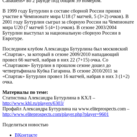
Canadiens» во 2 раунде под общим 39 номером.
В 1999 году Бутурлин в составе сборной России принял
участие в Чемпионате мира U18 (7 матчей, 5 (3+2) очков). В
2001 году Бутурлин сыграл за сборную России на Чемпионате
мира U20 (7 матчей 5 (4+1) очков). В сезоне 2003/2004
Бутурлин выступал за национальную сборную России в
Евротуре.
Последним клубом Александра Бутурлина был московский
«Спартак», за который в сезоне 2009/2010 нападающий
провел 66 матчей, набрав в них 22 (7+15) очка. Со
«Спартаком» Бутурлин в прошлом сезоне дошел до
четвертьфинала Кубка Гагарина. В сезоне 2010/2011 за
«Спартак» Бутурлин провел 16 матчей, набрав в них 3 (1+2)
очка.
Материалы по теме:
Статистика Александра Бутурлина в КХЛ –
http://www.khl.ru/players/6303/
Профайл Александра Бутурлина на www.eliteprospects.com –
http://www.eliteprospects.com/player.php?player=9601
Поделиться новостью
ВКонтакте