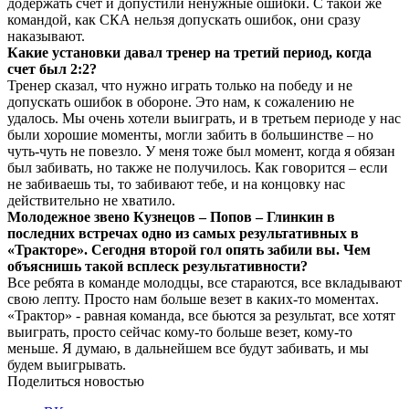
додержать счет и допустили ненужные ошибки. С такой же
командой, как СКА нельзя допускать ошибок, они сразу
наказывают.
Какие установки давал тренер на третий период, когда
счет был 2:2?
Тренер сказал, что нужно играть только на победу и не
допускать ошибок в обороне. Это нам, к сожалению не
удалось. Мы очень хотели выиграть, и в третьем периоде у нас
были хорошие моменты, могли забить в большинстве – но
чуть-чуть не повезло. У меня тоже был момент, когда я обязан
был забивать, но также не получилось. Как говорится – если
не забиваешь ты, то забивают тебе, и на концовку нас
действительно не хватило.
Молодежное звено Кузнецов – Попов – Глинкин в
последних встречах одно из самых результативных в
«Тракторе». Сегодня второй гол опять забили вы. Чем
объяснишь такой всплеск результативности?
Все ребята в команде молодцы, все стараются, все вкладывают
свою лепту. Просто нам больше везет в каких-то моментах.
«Трактор» - равная команда, все бьются за результат, все хотят
выиграть, просто сейчас кому-то больше везет, кому-то
меньше. Я думаю, в дальнейшем все будут забивать, и мы
будем выигрывать.
Поделиться новостью