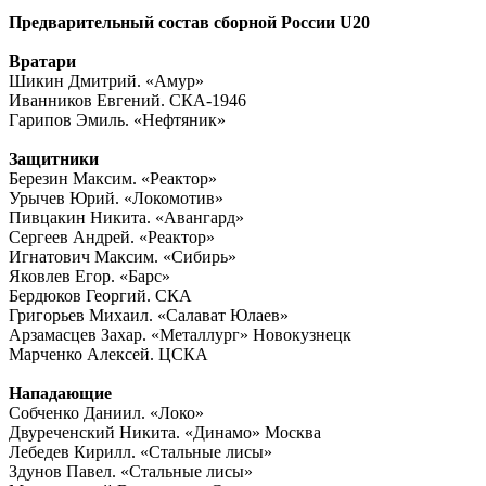
Предварительный состав сборной России
U
20
Вратари
Шикин Дмитрий. «Амур»
Иванников Евгений. СКА-1946
Гарипов Эмиль. «Нефтяник»
Защитники
Березин Максим. «Реактор»
Урычев Юрий. «Локомотив»
Пивцакин Никита. «Авангард»
Сергеев Андрей. «Реактор»
Игнатович Максим. «Сибирь»
Яковлев Егор. «Барс»
Бердюков Георгий. СКА
Григорьев Михаил. «Салават Юлаев»
Арзамасцев Захар. «Металлург» Новокузнецк
Марченко Алексей. ЦСКА
Нападающие
Собченко Даниил. «Локо»
Двуреченский Никита. «Динамо» Москва
Лебедев Кирилл. «Стальные лисы»
Здунов Павел. «Стальные лисы»