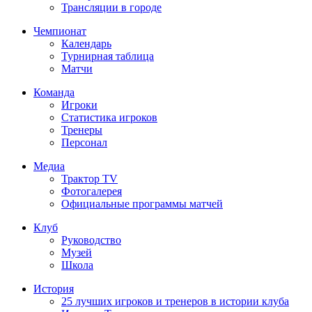
Трансляции в городе
Чемпионат
Календарь
Турнирная таблица
Матчи
Команда
Игроки
Статистика игроков
Тренеры
Персонал
Медиа
Трактор TV
Фотогалерея
Официальные программы матчей
Клуб
Руководство
Музей
Школа
История
25 лучших игроков и тренеров в истории клуба