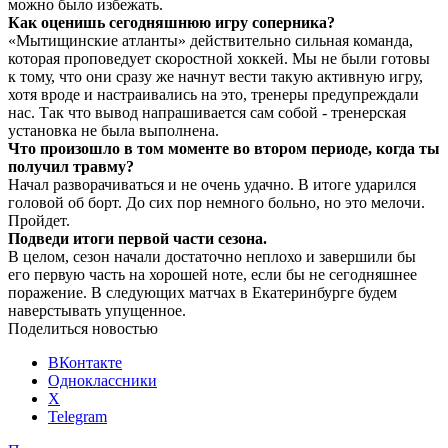
можно было избежать.
Как оценишь сегодняшнюю игру соперника?
«Мытищинские атланты» действительно сильная команда,
которая проповедует скоростной хоккей. Мы не были готовы
к тому, что они сразу же начнут вести такую активную игру,
хотя вроде и настраивались на это, тренеры предупреждали
нас. Так что вывод напрашивается сам собой - тренерская
установка не была выполнена.
Что произошло в том моменте во втором периоде, когда ты
получил травму?
Начал разворачиваться и не очень удачно. В итоге ударился
головой об борт. До сих пор немного больно, но это мелочи.
Пройдет.
Подведи итоги первой части сезона.
В целом, сезон начали достаточно неплохо и завершили бы
его первую часть на хорошей ноте, если бы не сегодняшнее
поражение. В следующих матчах в Екатеринбурге будем
наверстывать упущенное.
Поделиться новостью
ВКонтакте
Одноклассники
X
Telegram