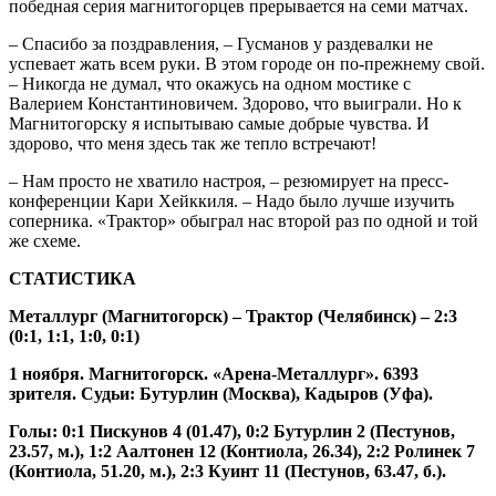
победная серия магнитогорцев прерывается на семи матчах.
– Спасибо за поздравления, – Гусманов у раздевалки не
успевает жать всем руки. В этом городе он по-прежнему свой.
– Никогда не думал, что окажусь на одном мостике с
Валерием Константиновичем. Здорово, что выиграли. Но к
Магнитогорску я испытываю самые добрые чувства. И
здорово, что меня здесь так же тепло встречают!
– Нам просто не хватило настроя, – резюмирует на пресс-
конференции Кари Хейккиля. – Надо было лучше изучить
соперника. «Трактор» обыграл нас второй раз по одной и той
же схеме.
СТАТИСТИКА
Металлург (Магнитогорск) – Трактор (Челябинск) – 2:3
(0:1, 1:1, 1:0, 0:1)
1 ноября. Магнитогорск. «Арена-Металлург». 6393
зрителя. Судьи: Бутурлин (Москва), Кадыров (Уфа).
Голы: 0:1 Пискунов 4 (01.47), 0:2 Бутурлин 2 (Пестунов,
23.57, м.), 1:2 Аалтонен 12 (Контиола, 26.34), 2:2 Ролинек 7
(Контиола, 51.20, м.), 2:3 Куинт 11 (Пестунов, 63.47, б.).