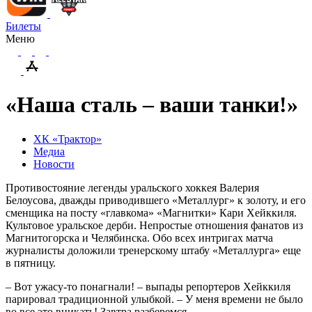
Билеты
Меню
«Наша сталь – ваши танки!»
ХК «Трактор»
Медиа
Новости
Противостояние легенды уральского хоккея Валерия
Белоусова, дважды приводившего «Металлург» к золоту, и его
сменщика на посту «главкома» «Магнитки» Кари Хейккиля.
Культовое уральское дерби. Непростые отношения фанатов из
Магнитогорска и Челябинска. Обо всех интригах матча
журналисты доложили тренерскому штабу «Металлурга» еще
в пятницу.
– Вот ужасу-то понагнали! – выпады репортеров Хейккиля
парировал традиционной улыбкой. – У меня времени не было
во все это вникать! Завтра разберемся.