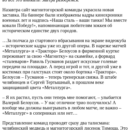
Назавтра сайт магнитогорской команды украсила новая
заставка. На баннере были изображены кадры кинохроники
военных лет и надпись «Наша сталь – ваши танки! Мы вместе
ковали Победу!», напоминающая любителям хоккея об
историческом единстве двух городов.
…За полчаса до стартового вбрасывания на экране видеокуба
– исторические кадры уже из другой оперы. В нарезке матчей
«Металлурга» и «Трактора» Белоусов в фирменной куртке
переживает за свою «Магнитку» на скамейке, а форвард
«сталеваров» Равиль Гусманов раздает искусные голевые
передачи на площадке. А перед игрой и тот, и другой уже в
костюмах при галстуках стоят около бортика «Трактора».
Белоусов – Гусманов – теперь тренерская связка. В штабе
челябинцев и Сергей Тертышный, в прошлом веке
защищавший цвета «Металлурга».
– Я их растил, пусть они теперь мне помогают, – улыбается
Валерий Белоусов. – У нас отличное трио получилось! А
вообще мы должны выигрывать в любом матче, не важно –
«Металлург» в соперниках или нет…
Представление команд проводят сразу два талисмана:
челябинский медведь и магнитогорский лисенок Тимоша. Это