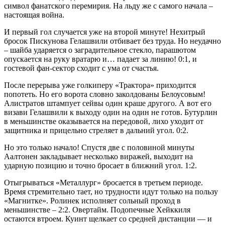
символ фанатского перемирия. На льду же с самого начала –
настоящая война.
И первый гол случается уже на второй минуте! Нехитрый
бросок Пискунова Гелашвили отбивает без труда. Но неудачно
– шайба ударяется о заградительное стекло, парашютом
опускается на руку вратарю и… падает за линию! 0:1, и
гостевой фан-сектор сходит с ума от счастья.
После перерыва уже голкиперу «Трактора» приходится
попотеть. Но его ворота словно заколдованы Белоусовым!
Алистратов штампует сейвы один краше другого. А вот его
визави Гелашвили к выходу один на один не готов. Бутурлин
в меньшинстве оказывается на передовой, лихо уходит от
защитника и прицельно стреляет в дальний угол. 0:2.
Но это только начало! Спустя две с половиной минуты
Аалтонен закладывает несколько виражей, выходит на
ударную позицию и точно бросает в ближний угол. 1:2.
Отыгрываться «Металлург» бросается в третьем периоде.
Время стремительно тает, но трудности идут только на пользу
«Магнитке». Ролинек исполняет сольный проход в
меньшинстве – 2:2. Овертайм. Подопечные Хейккиля
остаются втроем. Куинт щелкает со средней дистанции — и