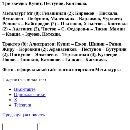
Три звезды: Куинт, Пестунов, Контиола.
Металлург Мг (8): Гелашвили (2); Бирюков – Нискала,
Кукконен – Любушин, Маленьких – Варламов, Чурляев;
Ролинек – Кайгородов (2) – Платонов, Хлыстов – Контиола
(2) – Аалтонен (2), Чистов – С. Федоров-к – Лисин, Мамин
– Кваша – Здунов, Потехин.
Трактор (8): Алистратов; Куинт – Ежов, Шинин – Разин,
Жиру – Коровкин (2); Афанасенков – Пестунов – Бутурлин
(2), Пискунов – Ячменев-к – Тертышный (4), Кузнецов –
Попов – Глинкин, Казионов – Галкин – Касянчук.
Фото - официальный сайт магнитогорского Металлурга
Поделиться новостью
ВКонтакте
Одноклассники
X
Telegram
Предыдущая новость