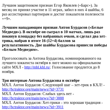
Лучшим защитником признан Егор Яковлев («Барс»). За
месяц он принял участие в 11 играх, забил в них 4 шайбы, 6
раз ассистировал партнерам и достиг показателя полезности
«+9».
Лучшим нападающим признан Антон Бурдасов («Белые
Медведи»). В октябре он сыграл в 10 матчах, лишь раз
покинув площадку без набранных очков, и сделал два хет-
трика, набрав в итоге 16 (12+4) баллов за
результативность. Две шайбы Бурдасова принесли победы
«Белым Медведям».
Проголосовать за Антона Бурдасова, номинированного на
лучшего хоккеиста октября в лиге можно на официальном
сайте МХЛ -
http://mhl.khl.ru/
. Голосование продлится до 8
ноября.
Три интервью Антона Бурдасова в октябре
МХЛ. Антон Бурдасов: Следующий шаг – хет-трик в КХЛ! -
http://hctraktor.org/main/news/?id=3731
МХЛ. Антон Бурдасов: Слабых здесь нет -
http://hctraktor.org/main/news/?id=3888
МХЛ. Антон Бурдасов: Хет-трики - это хорошая традиция -
http://hctraktor.org/main/news/?id=3911